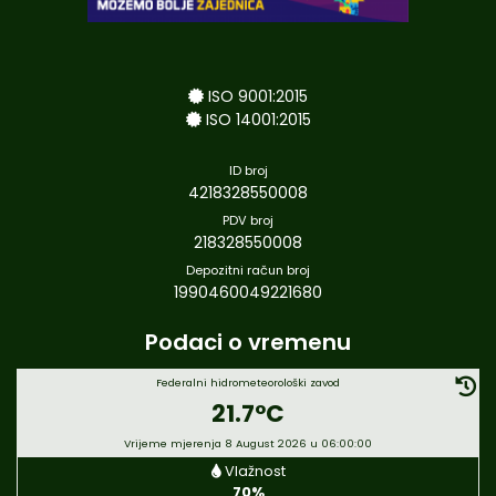
ISO 9001:2015
ISO 14001:2015
ID broj
4218328550008
PDV broj
218328550008
Depozitni račun broj
1990460049221680
Podaci o vremenu
Federalni hidrometeorološki zavod
21.7°C
Vrijeme mjerenja 8 August 2026 u 06:00:00
Vlažnost
70%