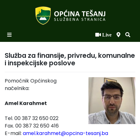
Live
Početna
Novosti po kategorijama
Služba za finansije, privredu, komunalne
i inspekcijske poslove
Podaci o Općini
Biznis
Pomoćnik Općinskog
načelnika:
Općinski načelnik
Amel Karahmet
Općinsko vijeće
Uprava
Tel. 00 387 32 650 022
Fax. 00 387 32 650 416
E-mail:
amel.karahmet@opcina-tesanj.ba