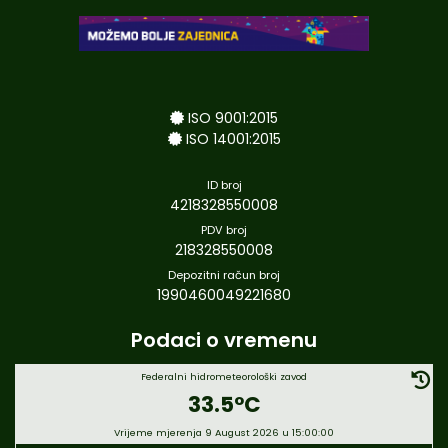
ISO 9001:2015
ISO 14001:2015
ID broj
4218328550008
PDV broj
218328550008
Depozitni račun broj
1990460049221680
Podaci o vremenu
Federalni hidrometeorološki zavod
33.5°C
Vrijeme mjerenja 9 August 2026 u 15:00:00