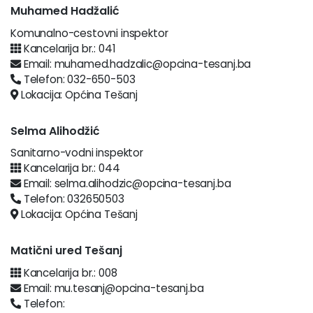
Muhamed Hadžalić
Komunalno-cestovni inspektor
Kancelarija br.: 041
Email: muhamed.hadzalic@opcina-tesanj.ba
Telefon: 032-650-503
Lokacija: Općina Tešanj
Selma Alihodžić
Sanitarno-vodni inspektor
Kancelarija br.: 044
Email: selma.alihodzic@opcina-tesanj.ba
Telefon: 032650503
Lokacija: Općina Tešanj
Matični ured Tešanj
Kancelarija br.: 008
Email: mu.tesanj@opcina-tesanj.ba
Telefon: