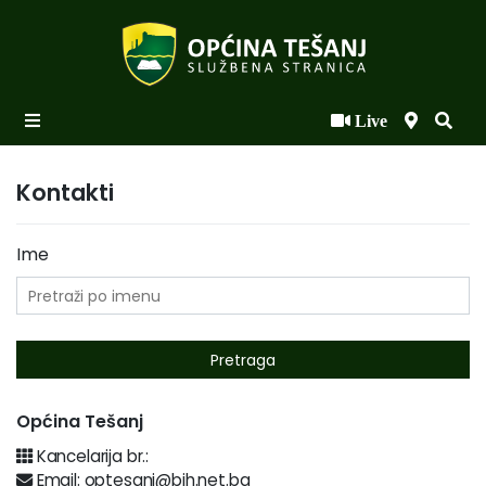
Live
Početna
Novosti po kategorijama
Kontakti
Podaci o Općini
Ime
Biznis
Općinski načelnik
Općinsko vijeće
Uprava
Općina Tešanj
Kancelarija br.:
Email: optesanj@bih.net.ba