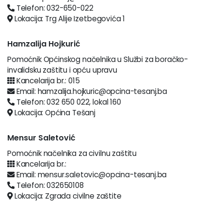
Telefon: 032-650-022
Lokacija: Trg Alije Izetbegovića 1
Hamzalija Hojkurić
Pomoćnik Općinskog načelnika u Službi za boračko-
invalidsku zaštitu i opću upravu
Kancelarija br.: 015
Email: hamzalija.hojkuric@opcina-tesanj.ba
Telefon: 032 650 022, lokal 160
Lokacija: Općina Tešanj
Mensur Saletović
Pomoćnik načelnika za civilnu zaštitu
Kancelarija br.:
Email: mensur.saletovic@opcina-tesanj.ba
Telefon: 032650108
Lokacija: Zgrada civilne zaštite