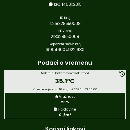
ISO 14001:2015
ID broj
4218328550008
PDV broj
218328550008
Depozitni račun broj
1990460049221680
Podaci o vremenu
Federalni hidrometeorološki zavod
35.1°C
Vrijeme mjerenja 10 August 2026 u 13:00:00
Vlažnost
25%
Padavine
0 l/m²
Korisni linkovi