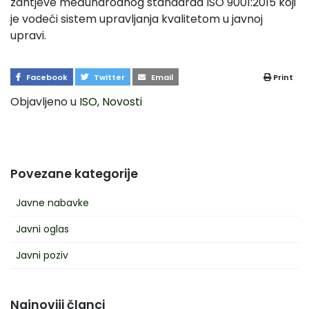
zahtjeve međunarodnog standarda ISO 9001:2015 koji
je vodeći sistem upravljanja kvalitetom u javnoj
upravi.
Facebook
Twitter
Email
Print
Objavljeno u
ISO
,
Novosti
Povezane kategorije
Javne nabavke
Javni oglas
Javni poziv
Najnoviji članci