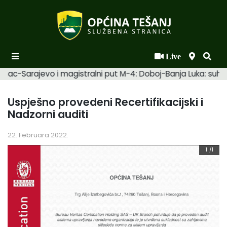
Live
Početna
mac-Sarajevo i magistralni put M-4: Doboj-Banja Luka: suhi. 
Novosti po kategorijama
Uspješno provedeni Recertifikacijski i
Podaci o Općini
Nadzorni auditi
Biznis
22. Februara 2022.
Općinski načelnik
1
/1
Općinsko vijeće
Uprava