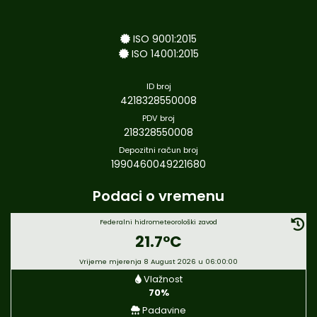
ISO 9001:2015
ISO 14001:2015
ID broj
4218328550008
PDV broj
218328550008
Depozitni račun broj
1990460049221680
Podaci o vremenu
Federalni hidrometeorološki zavod
21.7°C
Vrijeme mjerenja 8 August 2026 u 06:00:00
Vlažnost
70%
Padavine