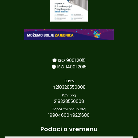
ISO 9001:2015
ISO 14001:2015
ID broj
4218328550008
PDV broj
218328550008
Depozitni račun broj
1990460049221680
Podaci o vremenu