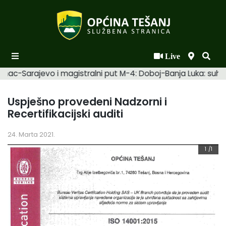
Live
Početna
mac-Sarajevo i magistralni put M-4: Doboj-Banja Luka: suhi. 
Novosti po kategorijama
Uspješno provedeni Nadzorni i
Podaci o Općini
Recertifikacijski auditi
Biznis
24. Marta 2021.
Općinski načelnik
1
/1
Općinsko vijeće
Uprava