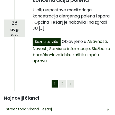
koncentracija polena
U cilju uspostave monitoringa
koncetracija alergenog polena i spora
, Općina Tešanj je nabavila i na zgradi
26
JU […]
avg
2022
Objavljeno u
Aktivnosti
,
Saznajte više
Novosti
,
Servisne informacije
,
Služba za
boračko-invalidsku zaštitu i opću
upravu
1
2
»
Najnoviji članci
Street food vikend Tešanj