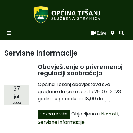
Live
Početna
Novosti po kategorijama
Servisne informacije
Podaci o Općini
Obavještenje o privremenoj
regulaciji saobraćaja
Biznis
Općina Tešanj obavještava sve
Općinski načelnik
27
građane da će u subotu 29. 07. 2023.
jul
Općinsko vijeće
godine u periodu od 18,00 do […]
2023
Uprava
Objavljeno u
Novosti
,
Saznajte više
Servisne informacije