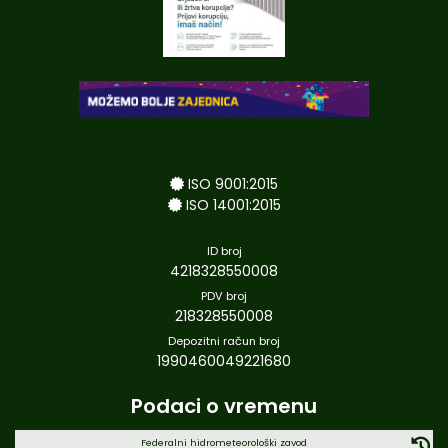
ISO 9001:2015
ISO 14001:2015
ID broj
4218328550008
PDV broj
218328550008
Depozitni račun broj
1990460049221680
Podaci o vremenu
Federalni hidrometeorološki zavod