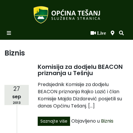
Live
Početna
Novosti po kategorijama
Biznis
Podaci o Općini
Komisija za dodjelu BEACON
priznanja u Tešnju
Biznis
Predsjednik Komisije za dodjelu
Općinski načelnik
27
BEACON priznanja Rajko Lazić i član
sep
Općinsko vijeće
Komisije Majda Dizdarević posjetili su
2013
danas Općinu Tešanj. […]
Uprava
Objavljeno u
Biznis
Saznajte više