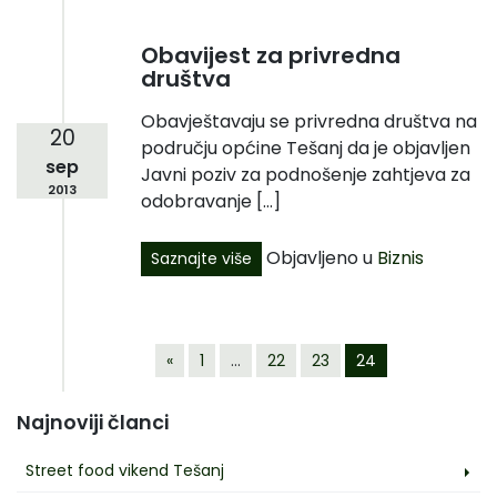
Obavijest za privredna
društva
Obavještavaju se privredna društva na
20
području općine Tešanj da je objavljen
sep
Javni poziv za podnošenje zahtjeva za
2013
odobravanje […]
Objavljeno u
Biznis
Saznajte više
«
1
…
22
23
24
Najnoviji članci
Street food vikend Tešanj