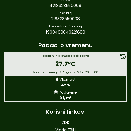
4218328550008
PDV broj
218328550008
Depozitni račun broj
1990460049221680
Podaci o vremenu
Federalni hidrometeorološki zavod
27.7°C
Vrijeme mjerenja 6 August 2026 u 20:00:00
Vlažnost
42%
Padavine
0 l/m²
Korisni linkovi
ZDK
Vlada FBiH