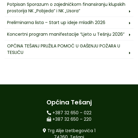
Potpisan Sporazum o zajedničkom finansiranju klupskih
prostorija NK „Pobjeda“ i NK „Usora“
Preliminarna lista – Start up ideje mladih 2026
Koncertni program manifestacije “Ljeto u Tešnju 2026”
OPĆINA TEŠANJ PRUŽILA POMOĆ U GAŠENJU POŽARA U
TESLIĆU
Općina Tešanj
+387 32 650 – 022
+387 32 650 – 220
Trg Alije Izetbegovića 1
74260, Tešanj