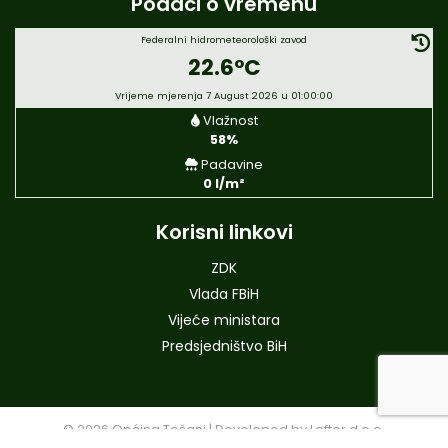
Podaci o vremenu
Federalni hidrometeorološki zavod
22.6°C
Vrijeme mjerenja 7 August 2026 u 01:00:00
Vlažnost
58%
Padavine
0 l/m²
Korisni linkovi
ZDK
Vlada FBiH
Vijeće ministara
Predsjedništvo BiH
© 2026
Općina Tešanj
|
Developed by
Leftor d.o.o.