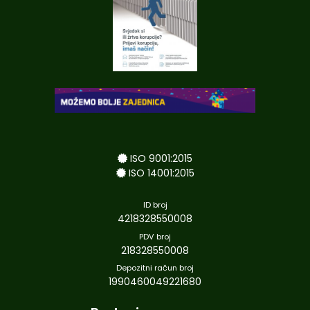
ISO 9001:2015
ISO 14001:2015
ID broj
4218328550008
PDV broj
218328550008
Depozitni račun broj
1990460049221680