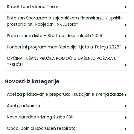
Street food vikend Tešanj
Potpisan Sporazum o zajedničkom finansiranju klupskih
prostorija NK „Pobjeda“ i NK „Usora“
Preliminarna lista – Start up ideje mladih 2026
Koncertni program manifestacije “Ljeto u Tešnju 2026”
OPĆINA TEŠANJ PRUŽILA POMOĆ U GAŠENJU POŽARA U
TESLIĆU
Novosti iz kategorije
Apel za pridržavanje preporuka i suzbijanje širenja zaraze
Apel građanima
Nova Naredba kriznog štaba FBiH
Općoj bolnici isporučen respirator