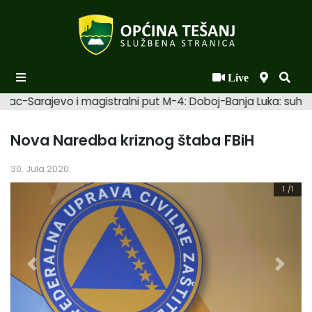
Live
Početna
mac-Sarajevo i magistralni put M-4: Doboj-Banja Luka: suhi. 
Novosti po kategorijama
Nova Naredba kriznog štaba FBiH
Podaci o Općini
30. Jula 2020.
Biznis
1
/1
Općinski načelnik
Općinsko vijeće
Uprava