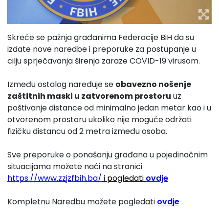
Skreće se pažnja građanima Federacije BiH da su
izdate nove naredbe i preporuke za postupanje u
cilju sprječavanja širenja zaraze COVID-19 virusom.
Između ostalog naređuje se
obavezno nošenje
zaštitnih maski u zatvorenom prostoru
uz
poštivanje distance od minimalno jedan metar kao i u
otvorenom prostoru ukoliko nije moguće održati
fizičku distancu od 2 metra između osoba.
Sve preporuke o ponašanju građana u pojedinačnim
situacijama možete naći na stranici
https://www.zzjzfbih.ba/
i pogledati
ovdje
Kompletnu Naredbu možete pogledati
ovdje