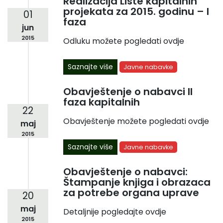
Realizacija Liste kapitalnih
projekata za 2015. godinu – I
01
faza
jun
2015
Odluku možete pogledati ovdje
Saznajte više
Javne nabavke
Obavještenje o nabavci II
faza kapitalnih
22
Obavještenje možete pogledati ovdje
maj
2015
Saznajte više
Javne nabavke
Obavještenje o nabavci:
Štampanje knjiga i obrazaca
za potrebe organa uprave
20
maj
Detaljnije pogledajte ovdje
2015