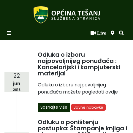
Live
Početna
Novosti po kategorijama
Odluka o izboru
najpovoljnijeg ponuđača :
Podaci o Općini
Kancelarijski i kompjuterski
materijal
Biznis
22
jun
Odluku o izboru najpovoljnijeg
Općinski načelnik
2015
ponuđača možete pogledati ovdje
Općinsko vijeće
Saznajte više
Javne nabavke
Uprava
Odluku o poništenju
postupka: Štampanje knjiga i