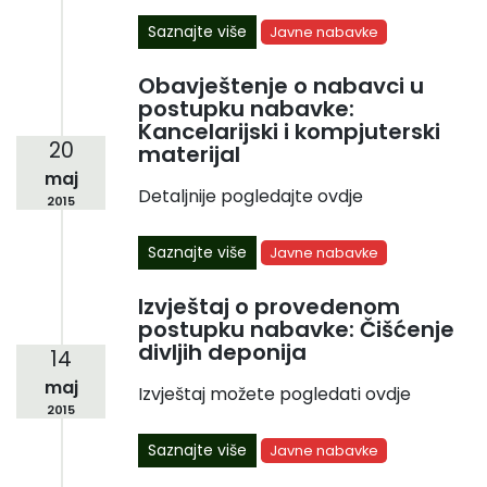
Saznajte više
Javne nabavke
Obavještenje o nabavci u
postupku nabavke:
Kancelarijski i kompjuterski
20
materijal
maj
Detaljnije pogledajte ovdje
2015
Saznajte više
Javne nabavke
Izvještaj o provedenom
postupku nabavke: Čišćenje
divljih deponija
14
maj
Izvještaj možete pogledati ovdje
2015
Saznajte više
Javne nabavke