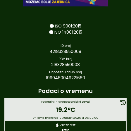
ISO 9001:2015
ISO 14001:2015
ID broj
4218328550008
PDV broj
218328550008
Depozitni račun broj
1990460049221680
Podaci o vremenu
Federalni hidrometeorološki zavod
19.2°C
Vrijeme mjerenja 9 August 2026 u 06:00:00
Vlažnost
87%