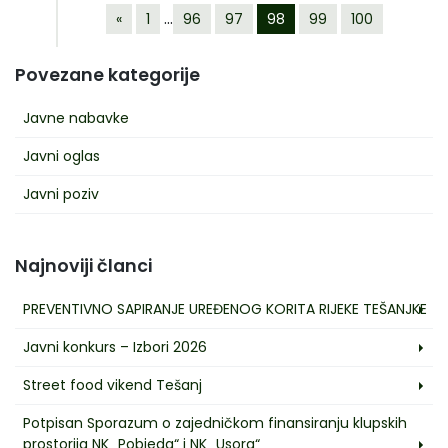
…
«
1
96
97
98
99
100
Povezane kategorije
Javne nabavke
Javni oglas
Javni poziv
Najnoviji članci
PREVENTIVNO SAPIRANJE UREĐENOG KORITA RIJEKE TEŠANJKE
Javni konkurs – Izbori 2026
Street food vikend Tešanj
Potpisan Sporazum o zajedničkom finansiranju klupskih
prostorija NK „Pobjeda“ i NK „Usora“