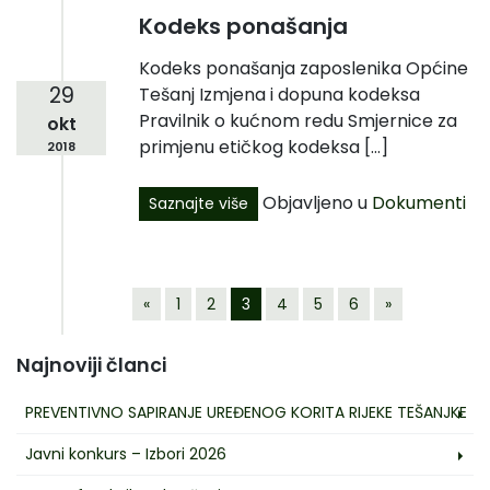
Kodeks ponašanja
Kodeks ponašanja zaposlenika Općine
29
Tešanj Izmjena i dopuna kodeksa
Pravilnik o kućnom redu Smjernice za
okt
primjenu etičkog kodeksa […]
2018
Objavljeno u
Dokumenti
Saznajte više
«
1
2
3
4
5
6
»
Najnoviji članci
PREVENTIVNO SAPIRANJE UREĐENOG KORITA RIJEKE TEŠANJKE
Javni konkurs – Izbori 2026