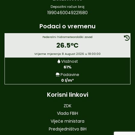
Depozitni račun broj
1990460049221680
Podaci o vremenu
Federalni hidrometeorološki zavod
26.5°C
Vrijeme mjerenja 8 August 2026 u 18:00:00
Vlažnost
61%
Padavine
0 l/m²
Korisni linkovi
ZDK
Vlada FBiH
Vijeće ministara
Predsjedništvo BiH