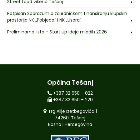
Street food vikend Tešanj
Potpisan Sporazum o zajedničkom finansiranju klupskih
prostorija NK „Pobjeda“ i NK „Usora“
Preliminarna lista – Start up ideje mladih 2026
Općina Tešanj
+387 32 650 – 022
+387 32 650 – 220
Trg Alije Izetbegovića 1
74260, Tešanj
Bosna i Hercegovina