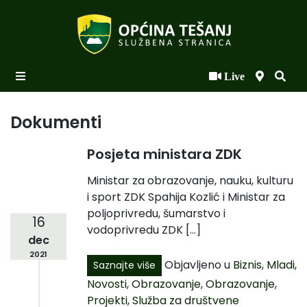
Live
Početna
Novosti po kategorijama
Dokumenti
Podaci o Općini
Posjeta ministara ZDK
Biznis
Ministar za obrazovanje, nauku, kulturu
i sport ZDK Spahija Kozlić i Ministar za
Općinski načelnik
poljoprivredu, šumarstvo i
16
Općinsko vijeće
vodoprivredu ZDK […]
dec
Uprava
2021
Objavljeno u
Biznis
,
Mladi
,
Saznajte više
Novosti
,
Obrazovanje
,
Obrazovanje
,
Projekti
,
Služba za društvene