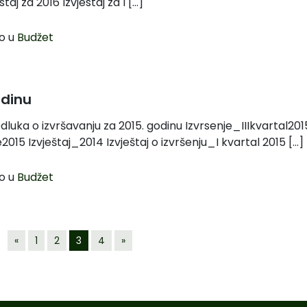
taj za 2016 Izvjestaj za I […]
o u
Budžet
odinu
dluka o izvršavanju za 2015. godinu Izvrsenje_IIIkvartal201
015 Izvještaj_2014 Izvještaj o izvršenju_I kvartal 2015 […]
o u
Budžet
«
1
2
3
4
»