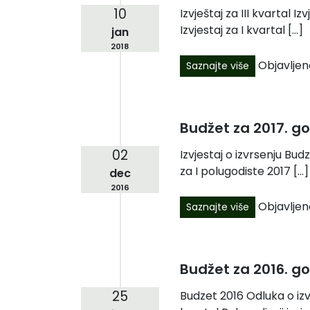
10
Izvještaj za III kvartal 
Izvjestaj za I kvartal […]
jan
2018
Objavljen
Saznajte više
Budžet za 2017. g
02
Izvjestaj o izvrsenju Bud
za I polugodiste 2017 […]
dec
2016
Objavljen
Saznajte više
Budžet za 2016. g
25
Budzet 2016 Odluka o izv