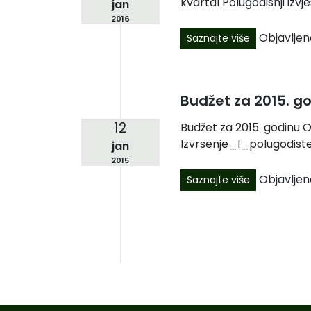
kvartal Polugodisnji izvjes
jan
2016
Objavljen
Saznajte više
Budžet za 2015. g
12
Budžet za 2015. godinu O
Izvrsenje_I_polugodiste2
jan
2015
Objavljen
Saznajte više