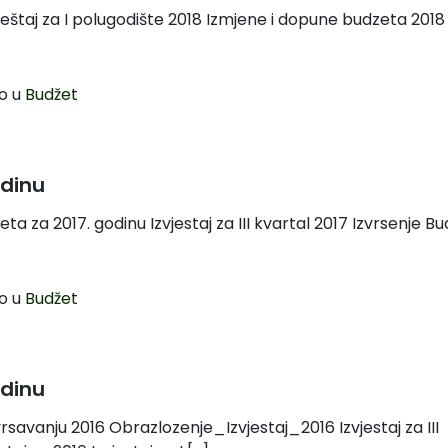
Izvještaj za I polugodište 2018 Izmjene i dopune budzeta 2018
o u
Budžet
odinu
zeta za 2017. godinu Izvjestaj za III kvartal 2017 Izvrsenje B
o u
Budžet
odinu
rsavanju 2016 Obrazlozenje_Izvjestaj_2016 Izvjestaj za III