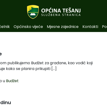
čelnik
Općinsko vijeće
Mjesne zajednice
Kontakti
Po
e
om publikujemo Budžet za građane, kao vodič koji
je kako se planira prikupiti […]
o u
Budžet
odinu