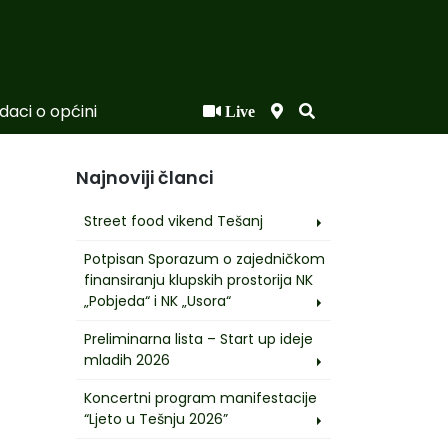
daci o općini
Live
Najnoviji članci
Street food vikend Tešanj
Potpisan Sporazum o zajedničkom
finansiranju klupskih prostorija NK
„Pobjeda“ i NK „Usora“
Preliminarna lista – Start up ideje
mladih 2026
Koncertni program manifestacije
“Ljeto u Tešnju 2026”