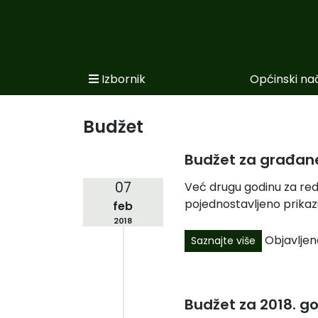
Izbornik
Općinski na
Početna
Novosti po kategorijama
Budžet
Podaci o Općini
Budžet za građan
Biznis
07
Već drugu godinu za red
pojednostavljeno prikazu
feb
Općinski načelnik
2018
Općinsko vijeće
Objavljen
Saznajte više
Uprava
Budžet za 2018. g