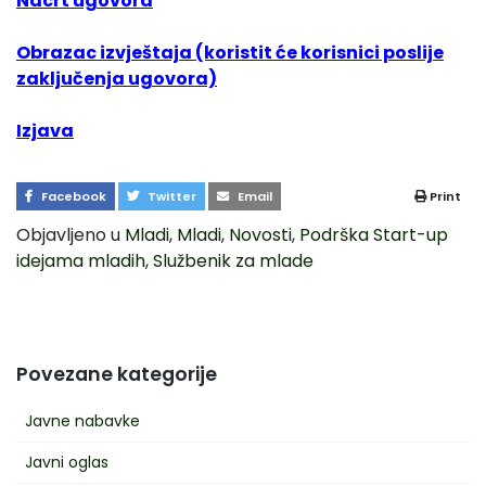
Nacrt ugovora
Obrazac izvještaja (koristit će korisnici poslije
zaključenja ugovora)
Izjava
Facebook
Twitter
Email
Print
Objavljeno u
Mladi
,
Mladi
,
Novosti
,
Podrška Start-up
idejama mladih
,
Službenik za mlade
Povezane kategorije
Javne nabavke
Javni oglas