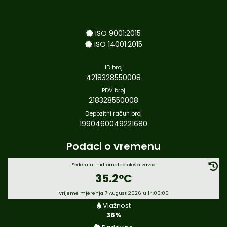
ISO 9001:2015
ISO 14001:2015
ID broj
4218328550008
PDV broj
218328550008
Depozitni račun broj
1990460049221680
Podaci o vremenu
Federalni hidrometeorološki zavod
35.2°C
Vrijeme mjerenja 7 August 2026 u 14:00:00
Vlažnost
36%