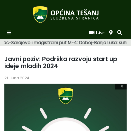
Live
Početna
mac-Sarajevo i magistralni put M-4: Doboj-Banja Luka: suhi. 
Novosti po kategorijama
Javni poziv: Podrška razvoju start up
Podaci o Općini
ideje mladih 2024
Biznis
21. Juna 2024.
Općinski načelnik
1
/1
Općinsko vijeće
Uprava