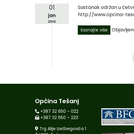
01
Sastanak održan u četvr
http://www.opcina-tes
jan
2010
Objavljen
Saznajte više
Općina Tešanj
+387 32 650 – 022
+387 32 650 – 220
Trg Alije Izetbegovića 1