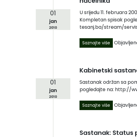
načelnika
U srijedu 11. februara 2
01
Kompletan spisak pogle
jan
tesanj.ba/stream/servi
2010
Objavljen
Saznajte više
Kabinetski sastan
01
Sastanak održan sa pom
pogledajte na: http://
jan
2010
Objavljen
Saznajte više
Sastanak: Status 