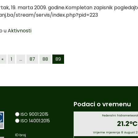
tak, 19. marta 2009. godine.Kompletan zapisnik pogledajt
anj.ba/stream/servis/index.php?pid=223
o u
Aktivnosti
«
1
…
87
88
89
Podaci o vremenu
ISO 9001:2015
Federalni hidrometeorol
ISO 14001:2015
21.2°C
Vrijeme mjerenja 8 August 
ID broj