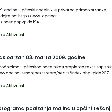
009. godine Općinski načelnik je privatno primao stranke.
dajte na: http://www.opcina-
s/index.php?pid=194
o u
Aktivnosti
ak održan 03. marta 2009. godine
oćnicima Općinskog načelnika.Kompletan tekst zapisni
www.opcina-tesanj.ba/stream/servis/index.php?pid=207
o u
Aktivnosti
programa podizanja malina u općini Tešanj