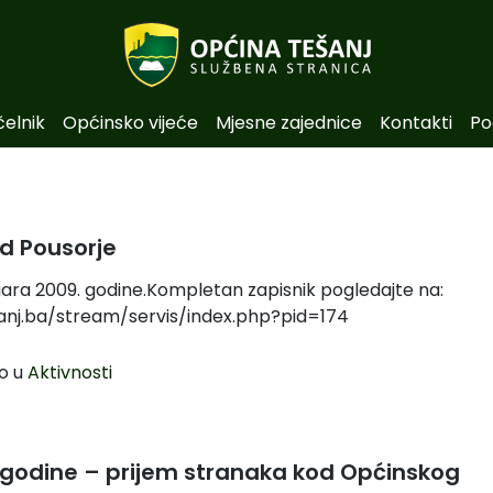
čelnik
Općinsko vijeće
Mjesne zajednice
Kontakti
Po
d Pousorje
uara 2009. godine.Kompletan zapisnik pogledajte na:
nj.ba/stream/servis/index.php?pid=174
o u
Aktivnosti
. godine – prijem stranaka kod Općinskog