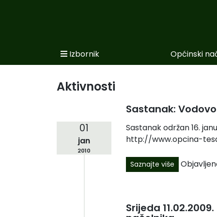
Izbornik
Općinski na
Početna
Novosti po kategorijama
Aktivnosti
Podaci o Općini
Sastanak: Vodovo
Biznis
01
Sastanak održan 16. jan
http://www.opcina-tesa
jan
Općinski načelnik
2010
Općinsko vijeće
Objavljen
Saznajte više
Uprava
Srijeda 11.02.2009