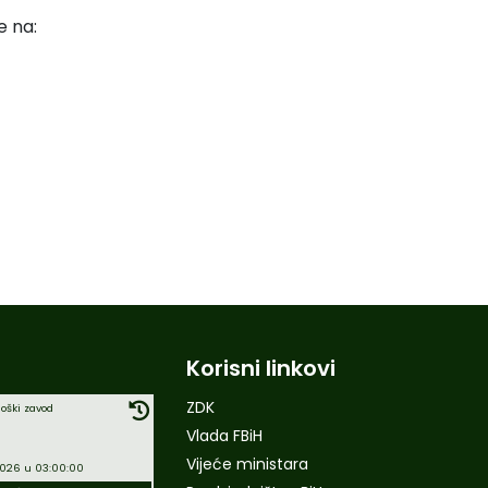
e na:
Korisni linkovi
ZDK
oški zavod
Vlada FBiH
Vijeće ministara
2026 u 03:00:00