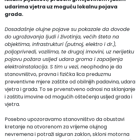
udarima vjetra uz moguću lokalnu pojava
grada.
Dosadašnje olujne pojave su pokazale da dovode
do ugrožavanja ljudi i životinja, većih šteta na
objektima, infrastrukturi (putnoj, elektro i dr.),
poljoprivredi, vozilima, te drugoj imovini, uz nerijetku
pojavu požara usljed udara groma i zapaljenja
elektroinstalacija. S tim u vezi, n
eophodno je da
stanovništvo, pravna i fizička lica preduzmu
preventivne mjere zaštite od obilnijih padavina, udara
vjetra i grada. To se prvenstveno odnosi na sklanjanje
i zaštitu imovine od mogućih oštećenja usljed grada i
vjetra.
Posebno upozoravamo stanovništvo da obustavi
kretanje na otvorenom za vrijeme olujnog
nevremena i potraži siguran zaklon, skloni motorna