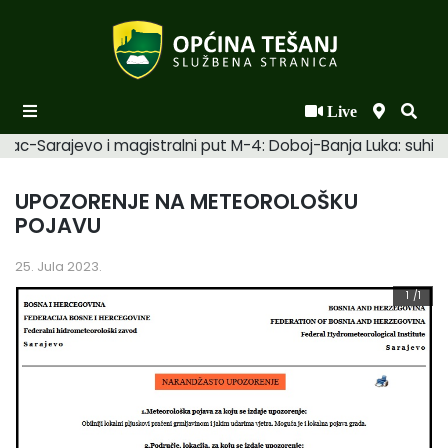
Live
Početna
ac-Sarajevo i magistralni put M-4: Doboj-Banja Luka: suhi. R
Novosti po kategorijama
UPOZORENJE NA METEOROLOŠKU
Podaci o Općini
POJAVU
Biznis
25. Jula 2023.
Općinski načelnik
1
/1
Općinsko vijeće
Uprava