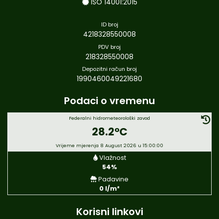
ISO 14001:2015
ID broj
4218328550008
PDV broj
218328550008
Depozitni račun broj
1990460049221680
Podaci o vremenu
Federalni hidrometeorološki zavod
28.2°C
Vrijeme mjerenja 8 August 2026 u 15:00:00
Vlažnost
54%
Padavine
0 l/m²
Korisni linkovi