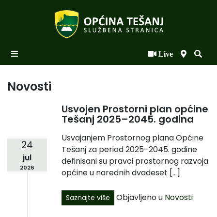
Live
Početna
Novosti po kategorijama
Novosti
Podaci o Općini
Usvojen Prostorni plan općine
Tešanj 2025–2045. godina
Biznis
Usvajanjem Prostornog plana Općine
Općinski načelnik
24
Tešanj za period 2025–2045. godine
jul
Općinsko vijeće
definisani su pravci prostornog razvoja
2026
općine u narednih dvadeset […]
Uprava
Objavljeno u
Novosti
Saznajte više