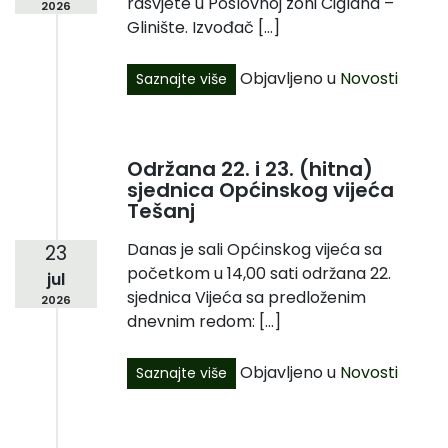
rasvjete u Poslovnoj zoni Ciglana –
2026
Glinište. Izvođač […]
Objavljeno u
Novosti
Saznajte više
Održana 22. i 23. (hitna)
sjednica Općinskog vijeća
Tešanj
Danas je sali Općinskog vijeća sa
23
početkom u 14,00 sati održana 22.
jul
sjednica Vijeća sa predloženim
2026
dnevnim redom: […]
Objavljeno u
Novosti
Saznajte više