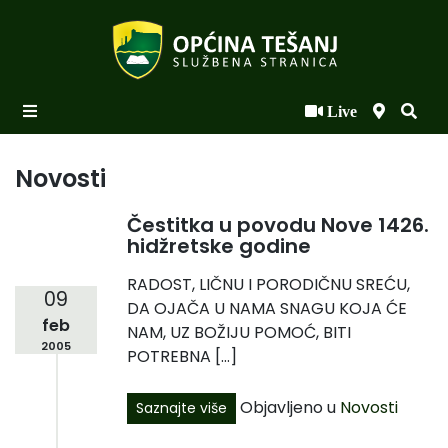
Live
Početna
Novosti po kategorijama
Novosti
Podaci o Općini
Čestitka u povodu Nove 1426.
hidžretske godine
Biznis
RADOST, LIČNU I PORODIČNU SREĆU,
Općinski načelnik
09
DA OJAČA U NAMA SNAGU KOJA ĆE
feb
Općinsko vijeće
NAM, UZ BOŽIJU POMOĆ, BITI
2005
POTREBNA […]
Uprava
Objavljeno u
Novosti
Saznajte više