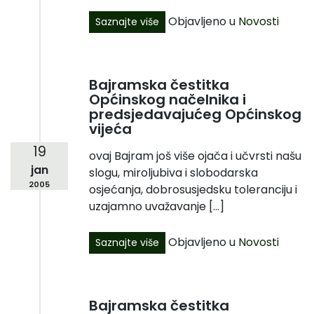
Objavljeno u
Novosti
Saznajte više
Bajramska čestitka
Općinskog načelnika i
predsjedavajućeg Općinskog
vijeća
19
ovaj Bajram još više ojača i učvrsti našu
jan
slogu, miroljubiva i slobodarska
2005
osjećanja, dobrosusjedsku toleranciju i
uzajamno uvažavanje […]
Objavljeno u
Novosti
Saznajte više
Bajramska čestitka