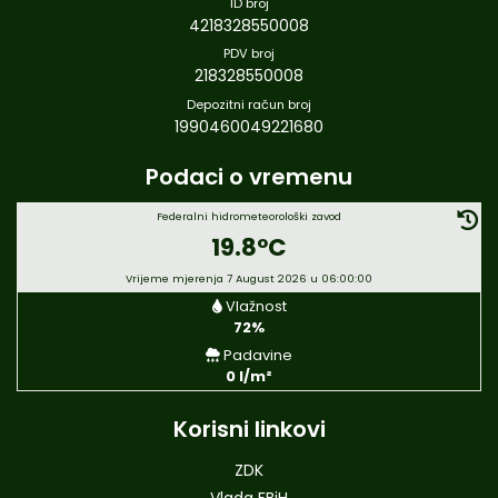
ID broj
4218328550008
PDV broj
218328550008
Depozitni račun broj
1990460049221680
Podaci o vremenu
Federalni hidrometeorološki zavod
19.8°C
Vrijeme mjerenja 7 August 2026 u 06:00:00
Vlažnost
72%
Padavine
0 l/m²
Korisni linkovi
ZDK