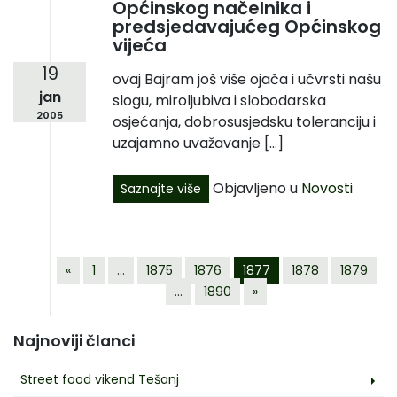
Općinskog načelnika i
predsjedavajućeg Općinskog
vijeća
19
ovaj Bajram još više ojača i učvrsti našu
jan
slogu, miroljubiva i slobodarska
2005
osjećanja, dobrosusjedsku toleranciju i
uzajamno uvažavanje […]
Objavljeno u
Novosti
Saznajte više
«
1
…
1875
1876
1877
1878
1879
…
1890
»
Najnoviji članci
Street food vikend Tešanj