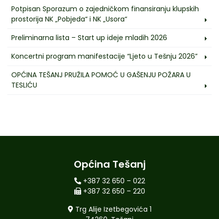
Potpisan Sporazum o zajedničkom finansiranju klupskih
prostorija NK „Pobjeda“ i NK „Usora“
Preliminarna lista – Start up ideje mladih 2026
Koncertni program manifestacije “Ljeto u Tešnju 2026”
OPĆINA TEŠANJ PRUŽILA POMOĆ U GAŠENJU POŽARA U
TESLIĆU
Općina Tešanj
+387 32 650 – 022
+387 32 650 – 220
Trg Alije Izetbegovića 1