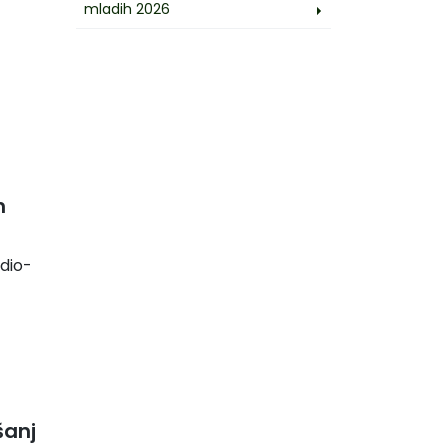
mladih 2026
h
dio-
šanj