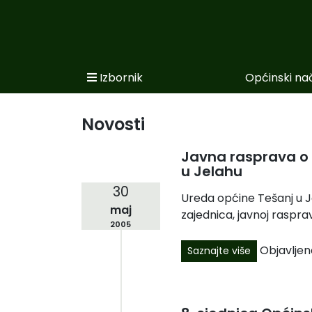
Izbornik
Općinski na
Početna
Novosti po kategorijama
Novosti
Podaci o Općini
Javna rasprava o 
u Jelahu
Biznis
30
Ureda općine Tešanj u J
Općinski načelnik
maj
zajednica, javnoj rasprav
2005
Općinsko vijeće
Objavljen
Saznajte više
Uprava