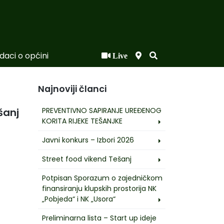
daci o općini
Live
Najnoviji članci
PREVENTIVNO SAPIRANJE UREĐENOG
šanj
KORITA RIJEKE TEŠANJKE
Javni konkurs – Izbori 2026
Street food vikend Tešanj
Potpisan Sporazum o zajedničkom
finansiranju klupskih prostorija NK
„Pobjeda“ i NK „Usora“
Preliminarna lista – Start up ideje