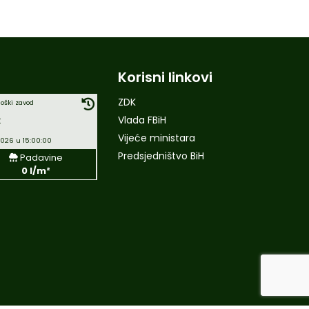
Korisni linkovi
ZDK
oški zavod
C
Vlada FBiH
Vijeće ministara
2026 u 15:00:00
Predsjedništvo BiH
Padavine
0 l/m²