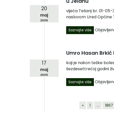
u Jelahu
20
vijeća Tešanj br. 01-05-3
maj
naslovom Ured Općine T
2005
Objavljen
Saznajte više
Umro Hasan Brkić 
17
koji je nakon teške bole
šezdesettrećoj godini ži
maj
2005
Objavljen
Saznajte više
«
1
…
1867