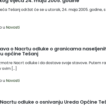
kog vijeća 24. maja 2005. godine
jeća Tešanj održat će se u utorak, 24. maja 2005. godine, s
o u
Novosti
rava o Nacrtu odluke o granicama naseljeni
u općine Tešanj
zmotre Nacrt odluke i da dostave svoje stavove. Putem ra
v svim […]
o u
Novosti
Nacrtu odluke o osnivanju Ureda Općine Te