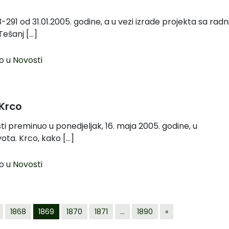
-291 od 31.01.2005. godine, a u vezi izrade projekta sa rad
ešanj […]
o u
Novosti
Krco
sti preminuo u ponedjeljak, 16. maja 2005. godine, u
vota. Krco, kako […]
o u
Novosti
1868
1869
1870
1871
…
1890
»