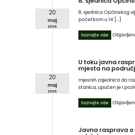
8. sjednica Općins
20
8. sjednica Općinskog vi
početkom u 14 […]
maj
2005
Objavljen
Saznajte više
U toku javna rasp
mjesta na područj
20
mjesnih zajednica da ra
maj
stanica, upućen je i pozi
2005
Objavljen
Saznajte više
Javna rasprava o 