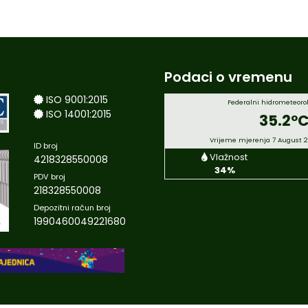
Podaci o vremenu
ISO 9001:2015
Federalni hidrometeorol
ISO 14001:2015
35.2°
Vrijeme mjerenja 7 August 
ID broj
Vlažnost
4218328550008
34%
PDV broj
218328550008
Depozitni račun broj
1990460049221680