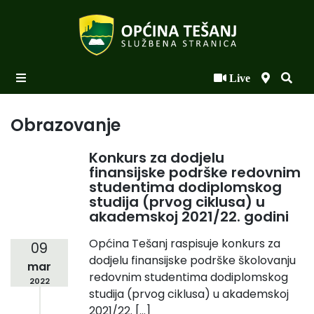
Live
Početna
Novosti po kategorijama
Obrazovanje
Podaci o Općini
Konkurs za dodjelu
finansijske podrške redovnim
Biznis
studentima dodiplomskog
studija (prvog ciklusa) u
Općinski načelnik
akademskoj 2021/22. godini
Općinsko vijeće
Općina Tešanj raspisuje konkurs za
09
dodjelu finansijske podrške školovanju
Uprava
mar
redovnim studentima dodiplomskog
2022
studija (prvog ciklusa) u akademskoj
2021/22. […]