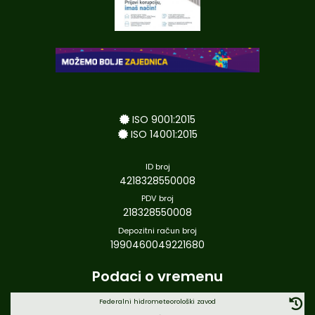
ISO 9001:2015
ISO 14001:2015
ID broj
4218328550008
PDV broj
218328550008
Depozitni račun broj
1990460049221680
Podaci o vremenu
Federalni hidrometeorološki zavod