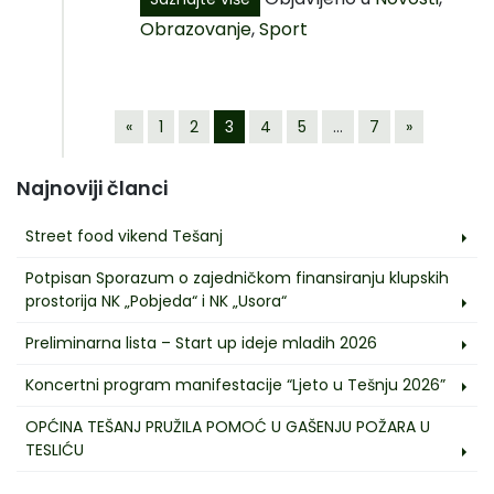
Obrazovanje
,
Sport
«
1
2
3
4
5
…
7
»
Najnoviji članci
Street food vikend Tešanj
Potpisan Sporazum o zajedničkom finansiranju klupskih
prostorija NK „Pobjeda“ i NK „Usora“
Preliminarna lista – Start up ideje mladih 2026
Koncertni program manifestacije “Ljeto u Tešnju 2026”
OPĆINA TEŠANJ PRUŽILA POMOĆ U GAŠENJU POŽARA U
TESLIĆU