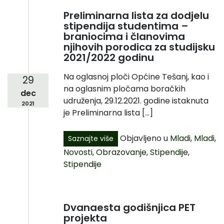
Preliminarna lista za dodjelu
stipendija studentima –
braniocima i članovima
njihovih porodica za studijsku
2021/2022 godinu
Na oglasnoj ploči Općine Tešanj, kao i
29
na oglasnim pločama boračkih
dec
udruženja, 29.12.2021. godine istaknuta
2021
je Preliminarna lista […]
Objavljeno u
Mladi
,
Mladi
,
Saznajte više
Novosti
,
Obrazovanje
,
Stipendije
,
Stipendije
Dvanaesta godišnjica PET
projekta