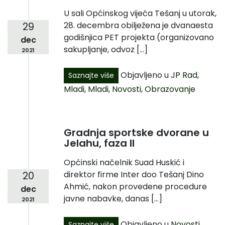
U sali Općinskog vijeća Tešanj u utorak,
28. decembra obilježena je dvanaesta
29
godišnjica PET projekta (organizovano
dec
sakupljanje, odvoz […]
2021
Objavljeno u
JP Rad
,
Saznajte više
Mladi
,
Mladi
,
Novosti
,
Obrazovanje
Gradnja sportske dvorane u
Jelahu, faza II
Općinski načelnik Suad Huskić i
direktor firme Inter doo Tešanj Dino
20
Ahmić, nakon provedene procedure
dec
javne nabavke, danas […]
2021
Objavljeno u
Novosti
,
Saznajte više