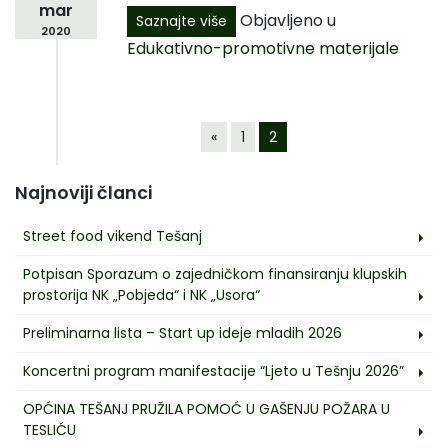
mar
Objavljeno u
Saznajte više
2020
Edukativno-promotivne materijale
«
1
2
Najnoviji članci
Street food vikend Tešanj
Potpisan Sporazum o zajedničkom finansiranju klupskih
prostorija NK „Pobjeda“ i NK „Usora“
Preliminarna lista – Start up ideje mladih 2026
Koncertni program manifestacije “Ljeto u Tešnju 2026”
OPĆINA TEŠANJ PRUŽILA POMOĆ U GAŠENJU POŽARA U
TESLIĆU