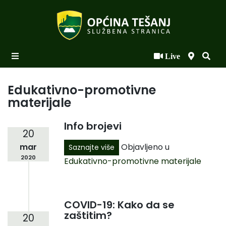
Live
Početna
Novosti po kategorijama
Edukativno-promotivne
materijale
Podaci o Općini
Info brojevi
Biznis
20
Objavljeno u
Općinski načelnik
mar
Saznajte više
2020
Edukativno-promotivne materijale
Općinsko vijeće
Uprava
COVID-19: Kako da se
zaštitim?
20