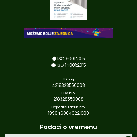
ISO 9001:2015
ISO 14001:2015
ID broj
4218328550008
PDV broj
218328550008
Depozitni račun broj
1990460049221680
Podaci o vremenu