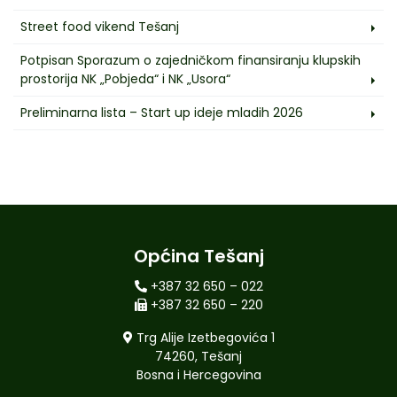
Street food vikend Tešanj
Potpisan Sporazum o zajedničkom finansiranju klupskih
prostorija NK „Pobjeda“ i NK „Usora“
Preliminarna lista – Start up ideje mladih 2026
Općina Tešanj
+387 32 650 – 022
+387 32 650 – 220
Trg Alije Izetbegovića 1
74260, Tešanj
Bosna i Hercegovina