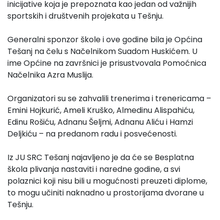
inicijative koja je prepoznata kao jedan od važnijih
sportskih i društvenih projekata u Tešnju.
Generalni sponzor škole i ove godine bila je Općina
Tešanj na čelu s Načelnikom Suadom Huskićem. U
ime Općine na završnici je prisustvovala Pomoćnica
Načelnika Azra Muslija.
Organizatori su se zahvalili trenerima i trenericama –
Emini Hojkurić, Ameli Kruško, Almedinu Alispahiću,
Edinu Rošiću, Adnanu Šeljmi, Adnanu Aliću i Hamzi
Deljkiću – na predanom radu i posvećenosti.
Iz JU SRC Tešanj najavljeno je da će se Besplatna
škola plivanja nastaviti i naredne godine, a svi
polaznici koji nisu bili u mogućnosti preuzeti diplome,
to mogu učiniti naknadno u prostorijama dvorane u
Tešnju.