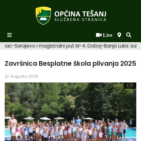
Live
Početna
amac-Sarajevo i magistralni put M-4: Doboj-Banja Luka: suhi.
Novosti po kategorijama
Završnica Besplatne škola plivanja 2025
Podaci o Općini
21. Avgusta 2025.
Biznis
1
/2
Općinski načelnik
Općinsko vijeće
Uprava