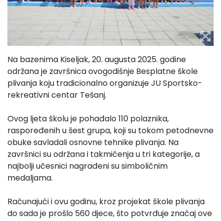
Na bazenima Kiseljak, 20. augusta 2025. godine
održana je završnica ovogodišnje Besplatne škole
plivanja koju tradicionalno organizuje JU Sportsko-
rekreativni centar Tešanj.
Ovog ljeta školu je pohađalo 110 polaznika,
raspoređenih u šest grupa, koji su tokom petodnevne
obuke savladali osnovne tehnike plivanja. Na
završnici su održana i takmičenja u tri kategorije, a
najbolji učesnici nagrađeni su simboličnim
medaljama.
Računajući i ovu godinu, kroz projekat škole plivanja
do sada je prošlo 560 djece, što potvrđuje značaj ove