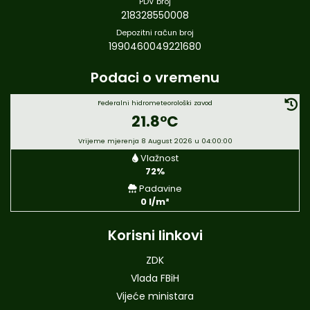
PDV broj
218328550008
Depozitni račun broj
1990460049221680
Podaci o vremenu
Federalni hidrometeorološki zavod
21.8°C
Vrijeme mjerenja 8 August 2026 u 04:00:00
Vlažnost
72%
Padavine
0 l/m²
Korisni linkovi
ZDK
Vlada FBiH
Vijeće ministara