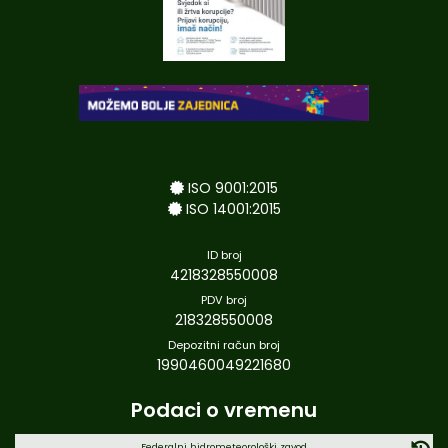
ISO 9001:2015
ISO 14001:2015
ID broj
4218328550008
PDV broj
218328550008
Depozitni račun broj
1990460049221680
Podaci o vremenu
Federalni hidrometeorološki zavod