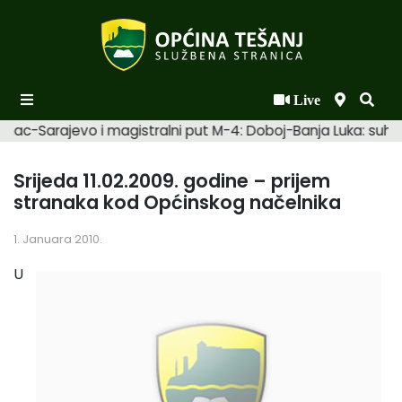
Live
Početna
mac-Sarajevo i magistralni put M-4: Doboj-Banja Luka: suhi. 
Novosti po kategorijama
Srijeda 11.02.2009. godine – prijem
Podaci o Općini
stranaka kod Općinskog načelnika
Biznis
1. Januara 2010.
Općinski načelnik
U
Općinsko vijeće
Uprava