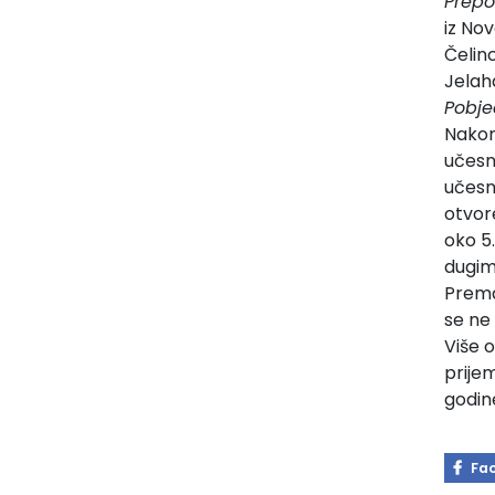
Prepo
iz No
Čelin
Jelah
Pobj
Nakon
učesn
učesn
otvor
oko 5.
dugim
Prema 
se ne 
Više 
prije
godin
Fa