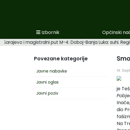
Izbornik
Općinski na
Početna
Sarajevo i magistralni put M-4: Doboj-Banja Luka: suhi. Regi
Novosti po kategorijama
Smot
Povezane kategorije
Podaci o Općini
14. Se
Javne nabavke
Biznis
Javni oglas
Općinski načelnik
je Teš
Javni poziv
Pobj
Općinsko vijeće
Inače
Uprava
dio P
fašizm
Na Tr