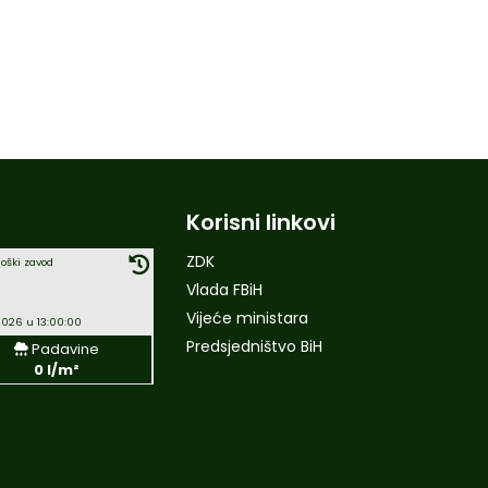
Korisni linkovi
ZDK
oški zavod
Vlada FBiH
Vijeće ministara
2026 u 13:00:00
Predsjedništvo BiH
Padavine
0 l/m²