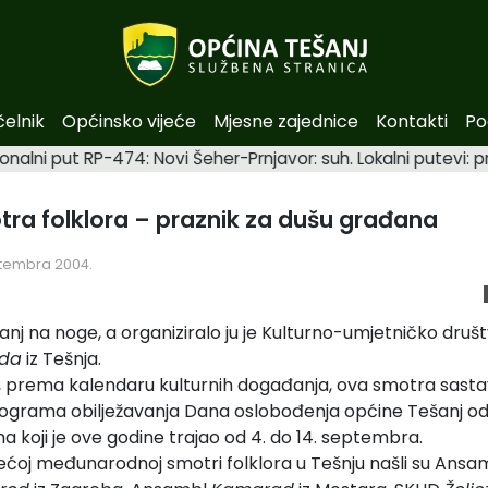
čelnik
Općinsko vijeće
Mjesne zajednice
Kontakti
Po
onalni put RP-474: Novi Šeher-Prnjavor: suh. Lokalni putevi:
ra folklora – praznik za dušu građana
ptembra 2004.
anj na noge, a organiziralo ju je Kulturno-umjetničko druš
eda
iz Tešnja.
, prema kalendaru kulturnih događanja, ova smotra sastav
rograma obilježavanja Dana oslobođenja općine Tešanj o
a koji je ove godine trajao od 4. do 14. septembra.
ećoj međunarodnoj smotri folklora u Tešnju našli su Ansa