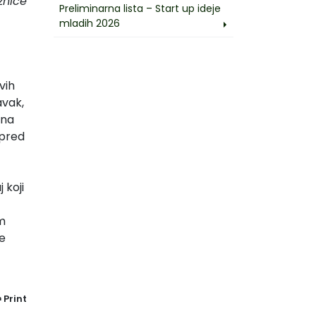
znice
Preliminarna lista – Start up ideje
mladih 2026
vih
avak,
 na
 pred
 koji
im
e
Print