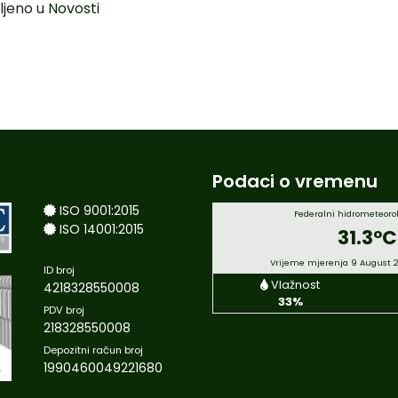
ljeno u
Novosti
Podaci o vremenu
ISO 9001:2015
Federalni hidrometeorol
ISO 14001:2015
31.3°C
Vrijeme mjerenja 9 August 
ID broj
Vlažnost
4218328550008
33%
PDV broj
218328550008
Depozitni račun broj
1990460049221680