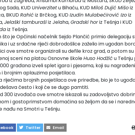
rod
iz Zagreba, Ansambl
Kamarad
iz Mostara, SKUD
Želje
vog Sada, KUD
Univerzitet
u Bihaću, KUD
Miloš Dujić Mišo
iz
ca, BKUD
Rahić
iz Brčkog, KUD
Izudin Mulabećirović Izo
iz
a,
Jelaški tamburaši
iz Jelaha,
Gradski hor
iz Tešnja i KUD
eda
iz Tešnja.
 što je Općinski načelnik Sejdo Plančić primio delegaciju s
ika i uz srdačne riječi dobrodošlice zaželio im ugodan bor
ici ove smotre organizirali su defile kroz grad, a potom su
enoj sceni na platou Osnovne škole
Huso Hodžić
u Tešnju
000 građana izveli splet igara i pjesama, koji su nagrađeni
 i brojnim aplauzima posjetilaca.
riječima brojnih posjetilaca ove priredbe, bio je to ugođaj
dešava često i koji će se dugo pamtiti.
od 300 izvođača ove smotre iskazali su zadovoljstvo dobr
mom i gostoprimstvom domaćina sa željom da se i naredn
e nađu na Smotri u Tešnju.
cebook
Twitter
Email