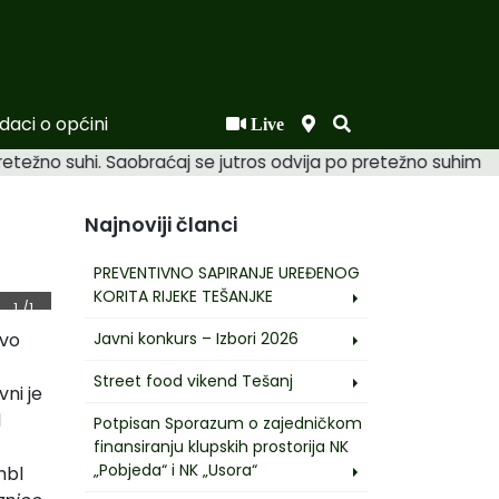
daci o općini
Live
 pretežno suhi. Saobraćaj se jutros odvija po pretežno suhim
Najnoviji članci
PREVENTIVNO SAPIRANJE UREĐENOG
KORITA RIJEKE TEŠANJKE
1
/1
Javni konkurs – Izbori 2026
tvo
Street food vikend Tešanj
ni je
d
Potpisan Sporazum o zajedničkom
finansiranju klupskih prostorija NK
„Pobjeda“ i NK „Usora“
mbl