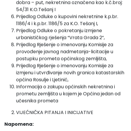
dobra – put, nekretnina označena kao k.č.broj:
54/31 K.O.Tešanj I
Prijedlog Odluke o kupovini nekretnine k.p.br.
1186/4 i k.p.br. 1186/5 za K.O. Tešanj I,
Prijedlog Odluke o pokretanju izmjene
urbanističkog rješenja “Vrata Grada 2”,
Prijedlog Rješenje o imenovanju Komisije za
provođenje javnog nadmetanja-licitacije u
postupku prometa općinskog zemljišta,
Prijedlog Rješenje
o imenovanju Komisije za
izmjenu i utvrđivanje novih granica katastarskih
općina Rosulje i Ljetinić,
Informacija o zakupu općinskih nekretnina i
prometu zemljišta u kojem je Općina jedan od
učesnika prometa
VIJEĆNIČKA PITANJA I INICIJATIVE
Napomena: