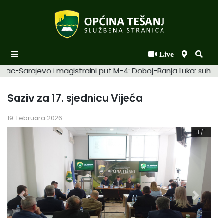
Live
Početna
mac-Sarajevo i magistralni put M-4: Doboj-Banja Luka: suhi. 
Novosti po kategorijama
Saziv za 17. sjednicu Vijeća
Podaci o Općini
19. Februara 2026.
Biznis
1
/1
Općinski načelnik
Općinsko vijeće
Uprava