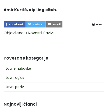
Amir Kurtić, dipl.ing.elteh.
Facebook
Twitter
Email
Print
Objavljeno u
Novosti
,
Sazivi
Povezane kategorije
Javne nabavke
Javni oglas
Javni poziv
Najnoviji članci