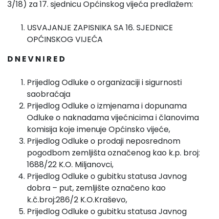
3/18) za 17. sjednicu Općinskog vijeća predlažem:
USVAJANJE ZAPISNIKA SA 16. SJEDNICE
OPĆINSKOG VIJEĆA
D N E V N I R E D
Prijedlog Odluke o organizaciji i sigurnosti
saobraćaja
Prijedlog Odluke o izmjenama i dopunama
Odluke o naknadama vijećnicima i članovima
komisija koje imenuje Općinsko vijeće,
Prijedlog Odluke o prodaji neposrednom
pogodbom zemljišta označenog kao k.p. broj:
1688/22 K.O. Miljanovci,
Prijedlog Odluke
o gubitku statusa Javnog
dobra – put, zemljište označeno kao
k.č.broj:286/2 K.O.Kraševo,
Prijedlog Odluke o gubitku statusa Javnog