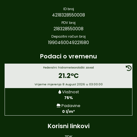
ID broj
4218328550008
PDV broj
218328550008
Depozitni račun broj
1990460049221680
Podaci o vremenu
Federalni hidrometeorološki zavod
21.2°C
Vrijeme mjerenja 8 August 2026 u 03:00:00
Vlažnost
75%
Padavine
0 l/m²
Korisni linkovi