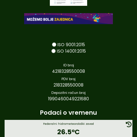
ISO 9001:2015
ISO 14001:2015
ID broj
4218328550008
PDV broj
218328550008
Depozitni račun broj
1990460049221680
Podaci o vremenu
Federalni hidrometeorološki zavod
26.5°C