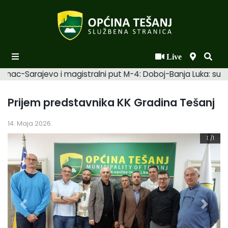
Live
Početna
amac-Sarajevo i magistralni put M-4: Doboj-Banja Luka: suhi.
Novosti po kategorijama
Prijem predstavnika KK Gradina Tešanj
Podaci o Općini
14. Maja 2026.
Biznis
1
/1
Općinski načelnik
Općinsko vijeće
Uprava