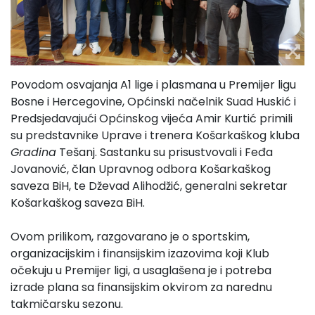
Povodom osvajanja A1 lige i plasmana u Premijer ligu
Bosne i Hercegovine, Općinski načelnik Suad Huskić i
Predsjedavajući Općinskog vijeća Amir Kurtić primili
su predstavnike Uprave i trenera Košarkaškog kluba
Gradina
Tešanj. Sastanku su prisustvovali i Feđa
Jovanović, član Upravnog odbora Košarkaškog
saveza BiH, te Dževad Alihodžić, generalni sekretar
Košarkaškog saveza BiH.
Ovom prilikom, razgovarano je o sportskim,
organizacijskim i finansijskim izazovima koji Klub
očekuju u Premijer ligi, a usaglašena je i potreba
izrade plana sa finansijskim okvirom za narednu
takmičarsku sezonu.