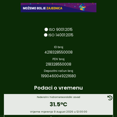
ISO 9001:2015
ISO 14001:2015
ID broj
4218328550008
PDV broj
218328550008
Depozitni račun broj
1990460049221680
Podaci o vremenu
Federalni hidrometeorološki zavod
31.5°C
Vrijeme mjerenja 9 August 2026 u 12:00:00