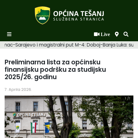
Live
Početna
amac-Sarajevo i magistralni put M-4: Doboj-Banja Luka: suhi.
Novosti po kategorijama
Preliminarna lista za općinsku
Podaci o Općini
finansijsku podršku za studijsku
2025/26. godinu
Biznis
Općinski načelnik
7. Aprila 2026.
1
/1
Općinsko vijeće
Uprava