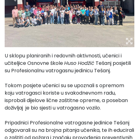
U sklopu planiranih i redovnih aktivnosti, učenici i
učiteljice Osnovne škole
Huso Hodžić
Tešanj posjetili
su Profesionalnu vatrogasnu jedinicu Tešanj.
Tokom posjete učenici su se upoznali s opremom
koju vatrogasci koriste u svakodnevnom radu,
isprobali dijelove lične zaštitne opreme, a poseban
doživljaj je bio sjesti u vatrogasno vozilo.
Pripadnici Profesionalne vatrogasne jedinice Tešanj
odgovarali su na brojna pitanja učenika, te ih educirali
o zaštiti od požara i značaju provođenja preventivnih