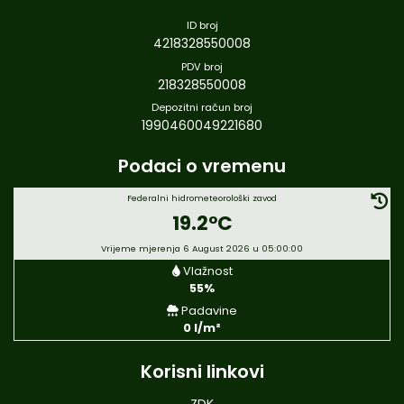
ID broj
4218328550008
PDV broj
218328550008
Depozitni račun broj
1990460049221680
Podaci o vremenu
Federalni hidrometeorološki zavod
19.2°C
Vrijeme mjerenja 6 August 2026 u 05:00:00
Vlažnost
55%
Padavine
0 l/m²
Korisni linkovi
ZDK