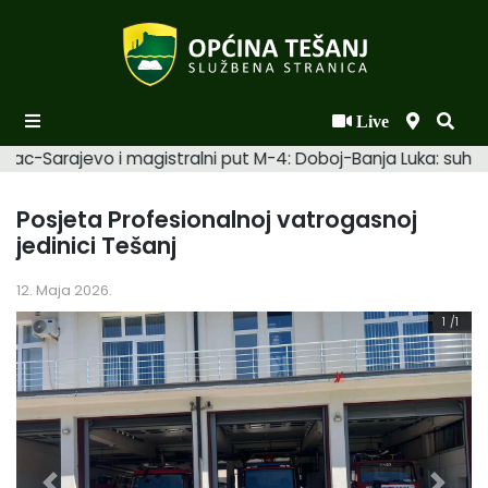
Live
Početna
mac-Sarajevo i magistralni put M-4: Doboj-Banja Luka: suhi. 
Novosti po kategorijama
Posjeta Profesionalnoj vatrogasnoj
Podaci o Općini
jedinici Tešanj
Biznis
12. Maja 2026.
Općinski načelnik
1
/1
Općinsko vijeće
Uprava