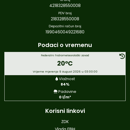
4218328550008
PDV broj
218328550008
Depozitni račun broj
1990460049221680
Podaci o vremenu
Federalni hidrometeorološki zavod
20°C
Vrijeme mjerenja 9 August 2026 u 03:00:00
Vlažnost
84%
Padavine
0 l/m²
Korisni linkovi
ZDK
Vlada FBiH