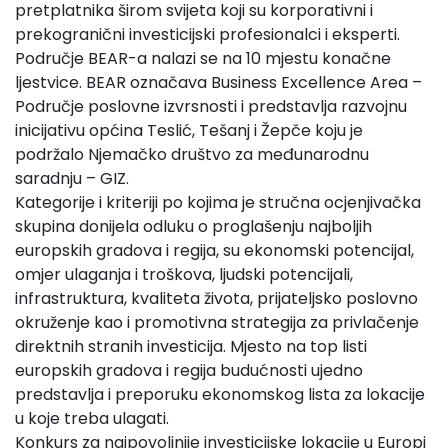
pretplatnika širom svijeta koji su korporativni i
prekogranični investicijski profesionalci i eksperti.
Područje BEAR-a nalazi se na 10 mjestu konačne
ljestvice. BEAR označava Business Excellence Area –
Područje poslovne izvrsnosti i predstavlja razvojnu
inicijativu općina Teslić, Tešanj i Žepče koju je
podržalo Njemačko društvo za međunarodnu
saradnju – GIZ.
Kategorije i kriteriji po kojima je stručna ocjenjivačka
skupina donijela odluku o proglašenju najboljih
europskih gradova i regija, su ekonomski potencijal,
omjer ulaganja i troškova, ljudski potencijali,
infrastruktura, kvaliteta života, prijateljsko poslovno
okruženje kao i promotivna strategija za privlačenje
direktnih stranih investicija. Mjesto na top listi
europskih gradova i regija budućnosti ujedno
predstavlja i preporuku ekonomskog lista za lokacije
u koje treba ulagati.
Konkurs za najpovoljnije investicijske lokacije u Europi