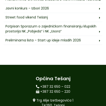
Javni konkurs – Izbori 2026
Street food vikend Tešanj
Potpisan Sporazum o zajedničkom finansiranju klupskih
prostorija NK „Pobjeda“ i NK „Usora“
Preliminarna lista – Start up ideje mladih 2026
Općina Tešanj
+387 32 650 – 022
+387 32 650 – 220
Trg Alije Izetbegovića 1
74260, Tešanj