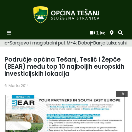
Live
Početna
ac-Sarajevo i magistralni put M-4: Doboj-Banja Luka: suhi. R
Novosti po kategorijama
Područje općina Tešanj, Teslić i Žepče
Podaci o Općini
(BEAR) među top 10 najboljih europskih
investicijskih lokacija
Biznis
Općinski načelnik
6. Marta 2014.
1
/1
Općinsko vijeće
Uprava