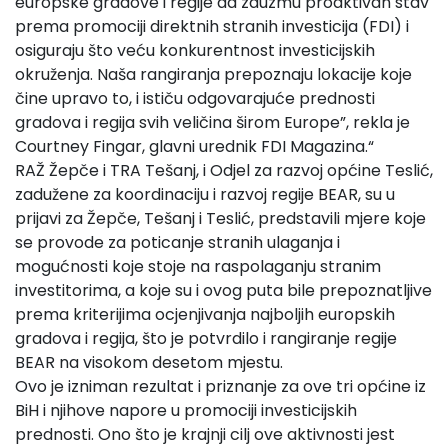
europske gradove i regije da zauzmu proaktivan stav
prema promociji direktnih stranih investicija (FDI) i
osiguraju što veću konkurentnost investicijskih
okruženja. Naša rangiranja prepoznaju lokacije koje
čine upravo to, i ističu odgovarajuće prednosti
gradova i regija svih veličina širom Europe”, rekla je
Courtney Fingar, glavni urednik FDI Magazina.“
RAŽ Žepče i TRA Tešanj, i Odjel za razvoj općine Teslić,
zadužene za koordinaciju i razvoj regije BEAR, su u
prijavi za Žepče, Tešanj i Teslić, predstavili mjere koje
se provode za poticanje stranih ulaganja i
mogućnosti koje stoje na raspolaganju stranim
investitorima, a koje su i ovog puta bile prepoznatljive
prema kriterijima ocjenjivanja najboljih europskih
gradova i regija, što je potvrdilo i rangiranje regije
BEAR na visokom desetom mjestu.
Ovo je izniman rezultat i priznanje za ove tri općine iz
BiH i njihove napore u promociji investicijskih
prednosti. Ono što je krajnji cilj ove aktivnosti jest