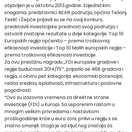
objavljen je u oktobru 2013.godine. Zajedničkim
snagama, predstavnici BEAR područja, općina Tešanj,
Teslić i Žepče prijavili su se na ovaj konkurs,
predstavili investicijske prednosti svog područja, i
ostvarili značajne rezultate u dvije kategorije: Top 10
Europskih regija općenito – prema troškovnoj
efikasnosti investicije i Top 10 Malih europskih regija –
prema troškovnoj efikasnosti investicije.
Za ovu prestižnu nagradu „FDI europske gradove i
regije budućnost 2014/15'“, prijavilo se 468 gradova i
regija, u okviru pet kategorija: ekonomski potencijal,
radna sredina, isplativosti, infrastruktura i poslovne
pogodnosti.
“Ovo su izazovna vremena za direktne strane
investicije (FDI) u Europi. Sa usporenim rastom u
mnogim velikim privredama i nastavkom
prošlogodišnje krize u euro zoni, prilivi u regiju s se
znatno smanjili. Stoga je od ključnog značaja za