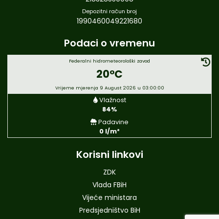
Depozitni račun broj
1990460049221680
Podaci o vremenu
Federalni hidrometeorološki zavod
20°C
Vrijeme mjerenja 9 August 2026 u 03:00:00
Vlažnost
84%
Padavine
0 l/m²
Korisni linkovi
ZDK
Vlada FBiH
Vijeće ministara
Predsjedništvo BiH