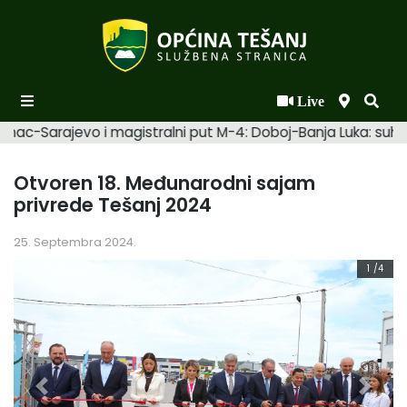
Live
Početna
mac-Sarajevo i magistralni put M-4: Doboj-Banja Luka: suhi. 
Novosti po kategorijama
Otvoren 18. Međunarodni sajam
Podaci o Općini
privrede Tešanj 2024
Biznis
25. Septembra 2024.
Općinski načelnik
1
/4
Općinsko vijeće
Uprava