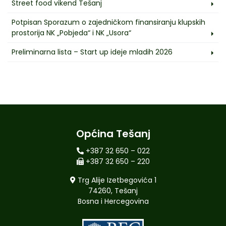
Street food vikend Tešanj
Potpisan Sporazum o zajedničkom finansiranju klupskih
prostorija NK „Pobjeda“ i NK „Usora“
Preliminarna lista – Start up ideje mladih 2026
Općina Tešanj
+387 32 650 – 022
+387 32 650 – 220
Trg Alije Izetbegovića 1
74260, Tešanj
Bosna i Hercegovina