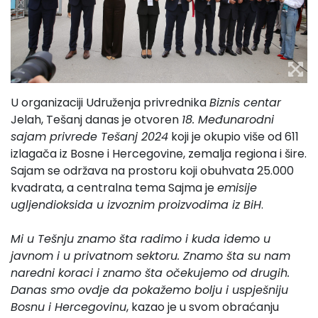
U organizaciji Udruženja privrednika
Biznis centar
Jelah, Tešanj danas je otvoren
18. Međunarodni
sajam privrede Tešanj 2024
koji je okupio više od 611
izlagača iz Bosne i Hercegovine, zemalja regiona i šire.
Sajam se održava na prostoru koji obuhvata 25.000
kvadrata, a centralna tema Sajma je
emisije
ugljendioksida u izvoznim proizvodima iz BiH
.
Mi u Tešnju znamo šta radimo i kuda idemo u
javnom i u privatnom sektoru. Znamo šta su nam
naredni koraci i znamo šta očekujemo od drugih.
Danas smo ovdje da pokažemo bolju i uspješniju
Bosnu i Hercegovinu
, kazao je u svom obraćanju