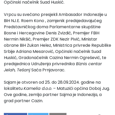
Općinski načelnik Suad Huskić.
Vrpcu su svečano presjekli Ambasador Indonezije u
BiH NJ.E. Roem Kono , zamjenik predsjedavajućeg
Predstavničkog doma Parlamentarne skupštine
Bosne i Hercegovine Denis Zvizdić, Premijer FBiH
Nermin Nikšić, Premijer ZDK Nezir Pivić, Ministar
obrane BiH Zukan Helez, Ministrica privrede Republike
Srbije Adriana Mesarović, Općinski načelnik Suad
Huskić, Gradonačelnik Cazina Nermin Ogrešević, te
predsjednica Udruženja privrednika
Biznis centar
Jelah, Tešanj
Saća Prnjavorac.
Sajam je otvoren od 25. do 28.09.2024. godine na
lokalitetu
Kamelia d.o.o
. – Matuzići općina Doboj Jug.
Ove godine, zemlja partner Sajma je Indonezija, a
grad partner Cazin.