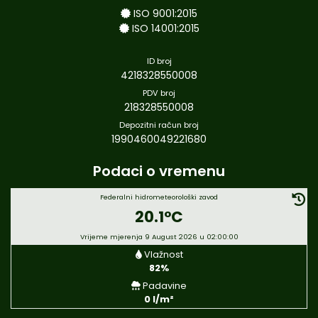
ISO 9001:2015
ISO 14001:2015
ID broj
4218328550008
PDV broj
218328550008
Depozitni račun broj
1990460049221680
Podaci o vremenu
Federalni hidrometeorološki zavod
20.1°C
Vrijeme mjerenja 9 August 2026 u 02:00:00
Vlažnost
82%
Padavine
0 l/m²