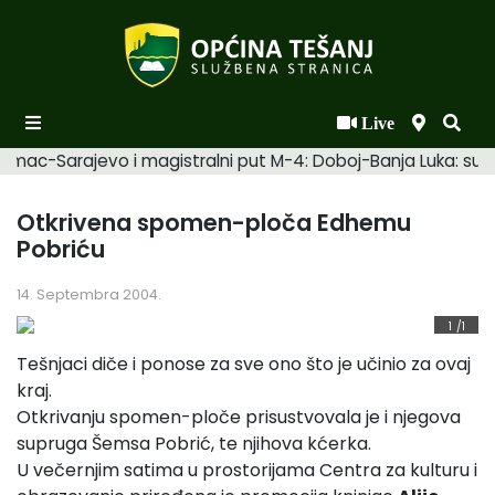
Live
Početna
Šamac-Sarajevo i magistralni put M-4: Doboj-Banja Luka: suhi
Novosti po kategorijama
Otkrivena spomen-ploča Edhemu
Podaci o Općini
Pobriću
Biznis
14. Septembra 2004.
Općinski načelnik
1
/1
Tešnjaci diče i ponose za sve ono što je učinio za ovaj
Općinsko vijeće
kraj.
Uprava
Otkrivanju spomen-ploče prisustvovala je i njegova
supruga Šemsa Pobrić, te njihova kćerka.
U večernjim satima u prostorijama Centra za kulturu i