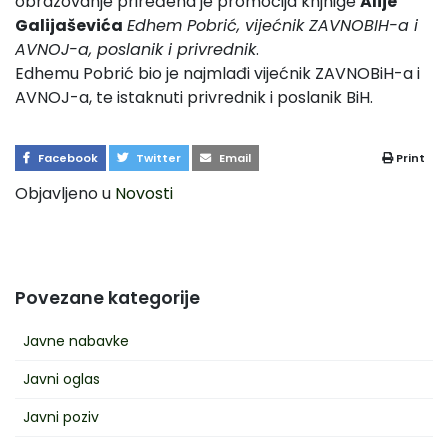
obrazovanje priređena je promocija knjnige
Alije
Galijaševića
Edhem Pobrić, vijećnik ZAVNOBIH-a i
AVNOJ-a, poslanik i privrednik
.
Edhemu Pobrić bio je najmlađi vijećnik ZAVNOBiH-a i
AVNOJ-a, te istaknuti privrednik i poslanik BiH.
Facebook
Twitter
Email
Print
Objavljeno u
Novosti
Povezane kategorije
Javne nabavke
Javni oglas
Javni poziv