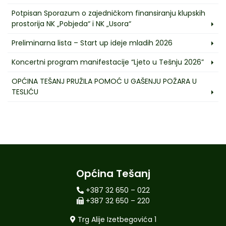
Potpisan Sporazum o zajedničkom finansiranju klupskih
prostorija NK „Pobjeda“ i NK „Usora“
Preliminarna lista – Start up ideje mladih 2026
Koncertni program manifestacije “Ljeto u Tešnju 2026”
OPĆINA TEŠANJ PRUŽILA POMOĆ U GAŠENJU POŽARA U
TESLIĆU
Općina Tešanj
+387 32 650 – 022
+387 32 650 – 220
Trg Alije Izetbegovića 1