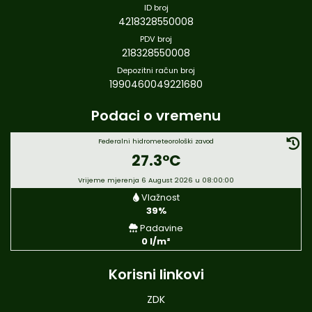
ID broj
4218328550008
PDV broj
218328550008
Depozitni račun broj
1990460049221680
Podaci o vremenu
Federalni hidrometeorološki zavod
27.3°C
Vrijeme mjerenja 6 August 2026 u 08:00:00
Vlažnost
39%
Padavine
0 l/m²
Korisni linkovi
ZDK