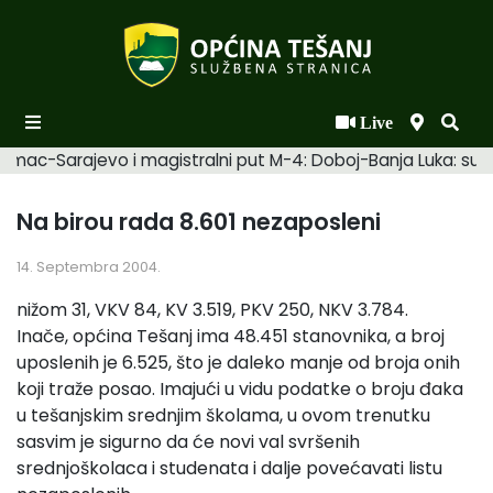
Live
Početna
Šamac-Sarajevo i magistralni put M-4: Doboj-Banja Luka: suhi
Novosti po kategorijama
Na birou rada 8.601 nezaposleni
Podaci o Općini
14. Septembra 2004.
Biznis
nižom 31, VKV 84, KV 3.519, PKV 250, NKV 3.784.
Općinski načelnik
Inače, općina Tešanj ima 48.451 stanovnika, a broj
uposlenih je 6.525, što je daleko manje od broja onih
Općinsko vijeće
koji traže posao. Imajući u vidu podatke o broju đaka
Uprava
u tešanjskim srednjim školama, u ovom trenutku
sasvim je sigurno da će novi val svršenih
srednjoškolaca i studenata i dalje povećavati listu