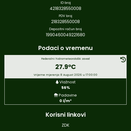
ID broj
4218328550008
PDV broj
218328550008
Depozitni račun broj
1990460049221680
Podaci o vremenu
Federalni hidrometeorološki zavod
27.9°C
Vrijeme mjerenja 8 August 2026 u 17:00:00
Vlažnost
56%
Padavine
0 l/m²
Korisni linkovi
ZDK