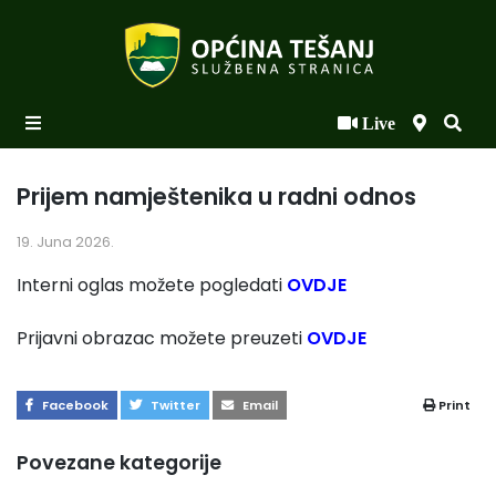
Live
Početna
Novosti po kategorijama
Prijem namještenika u radni odnos
Podaci o Općini
19. Juna 2026.
Biznis
Interni oglas možete pogledati
OVDJE
Općinski načelnik
Prijavni obrazac možete preuzeti
OVDJE
Općinsko vijeće
Facebook
Twitter
Email
Print
Uprava
Povezane kategorije