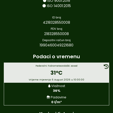
ISO 9001:2015
ISO 14001:2015
ID broj
4218328550008
PDV broj
218328550008
Depozitni račun broj
1990460049221680
Podaci o vremenu
Federalni hidrometeorološki zavod
31°C
Vrijeme mjerenja 6 August 2026 u 10:00:00
Vlažnost
36%
Padavine
0 l/m²