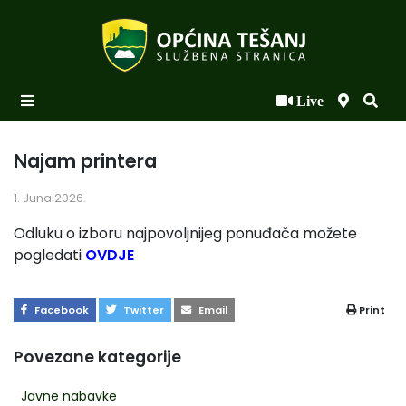
Live
Početna
Novosti po kategorijama
Najam printera
Podaci o Općini
1. Juna 2026.
Biznis
Odluku o izboru najpovoljnijeg ponuđača možete
pogledati
OVDJE
Općinski načelnik
Općinsko vijeće
Facebook
Twitter
Email
Print
Uprava
Povezane kategorije
Javne nabavke