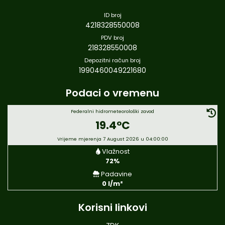
ID broj
4218328550008
PDV broj
218328550008
Depozitni račun broj
1990460049221680
Podaci o vremenu
Federalni hidrometeorološki zavod
19.4°C
Vrijeme mjerenja 7 August 2026 u 04:00:00
Vlažnost
72%
Padavine
0 l/m²
Korisni linkovi