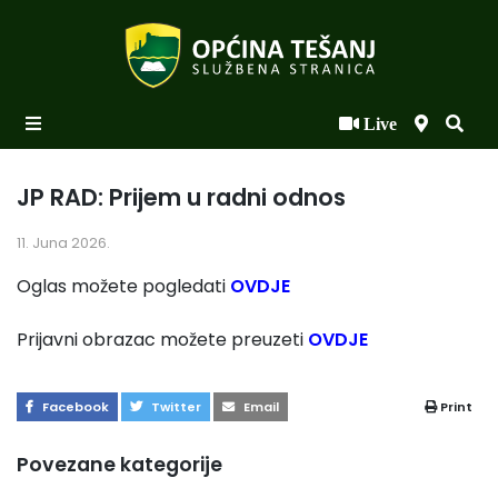
Live
Početna
Novosti po kategorijama
JP RAD: Prijem u radni odnos
Podaci o Općini
11. Juna 2026.
Biznis
Oglas možete pogledati
OVDJE
Općinski načelnik
Prijavni obrazac možete preuzeti
OVDJE
Općinsko vijeće
Facebook
Twitter
Email
Print
Uprava
Povezane kategorije