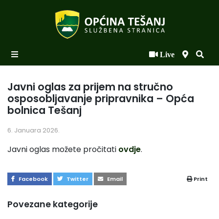
Live
Početna
Novosti po kategorijama
Javni oglas za prijem na stručno
osposobljavanje pripravnika – Opća
Podaci o Općini
bolnica Tešanj
Biznis
6. Januara 2026.
Općinski načelnik
Javni oglas možete pročitati
ovdje
.
Općinsko vijeće
Facebook
Twitter
Email
Print
Uprava
Povezane kategorije