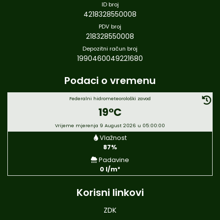
ID broj
4218328550008
PDV broj
218328550008
Depozitni račun broj
1990460049221680
Podaci o vremenu
Federalni hidrometeorološki zavod
19°C
Vrijeme mjerenja 9 August 2026 u 05:00:00
Vlažnost
87%
Padavine
0 l/m²
Korisni linkovi
ZDK