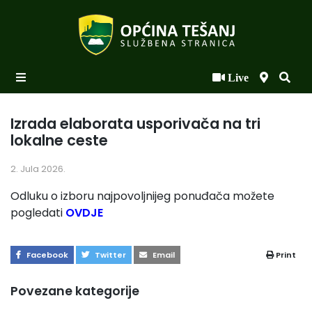
Live
Početna
Novosti po kategorijama
Izrada elaborata usporivača na tri
lokalne ceste
Podaci o Općini
2. Jula 2026.
Biznis
Odluku o izboru najpovoljnijeg ponuđača možete
Općinski načelnik
pogledati
OVDJE
Općinsko vijeće
Facebook
Twitter
Email
Print
Uprava
Povezane kategorije