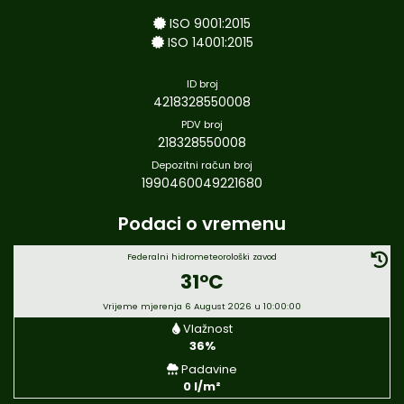
ISO 9001:2015
ISO 14001:2015
ID broj
4218328550008
PDV broj
218328550008
Depozitni račun broj
1990460049221680
Podaci o vremenu
Federalni hidrometeorološki zavod
31°C
Vrijeme mjerenja 6 August 2026 u 10:00:00
Vlažnost
36%
Padavine
0 l/m²