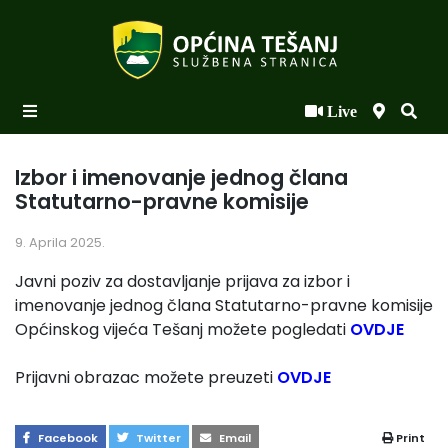
Live
Početna
Novosti po kategorijama
Izbor i imenovanje jednog člana
Statutarno-pravne komisije
Podaci o Općini
9. Aprila 2025.
Biznis
Javni poziv za dostavljanje prijava za izbor i
Općinski načelnik
imenovanje jednog člana Statutarno-pravne komisije
Općinskog vijeća Tešanj možete pogledati
OVDJE
Općinsko vijeće
Uprava
Prijavni obrazac možete preuzeti
OVDJE
Facebook
Twitter
Email
Print