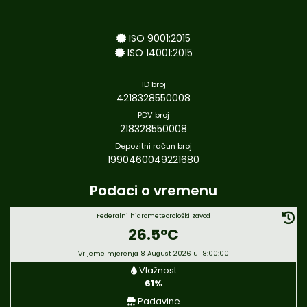
ISO 9001:2015
ISO 14001:2015
ID broj
4218328550008
PDV broj
218328550008
Depozitni račun broj
1990460049221680
Podaci o vremenu
Federalni hidrometeorološki zavod
26.5°C
Vrijeme mjerenja 8 August 2026 u 18:00:00
Vlažnost
61%
Padavine