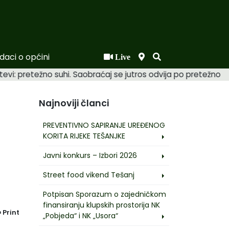
daci o općini
Live
putevi: pretežno suhi. Saobraćaj se jutros odvija po pretežn
Najnoviji članci
PREVENTIVNO SAPIRANJE UREĐENOG
KORITA RIJEKE TEŠANJKE
Javni konkurs – Izbori 2026
Street food vikend Tešanj
Potpisan Sporazum o zajedničkom
finansiranju klupskih prostorija NK
Print
„Pobjeda“ i NK „Usora“