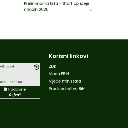
Preliminarna lista – Start up ideje
mladih 2026
Korisni linkovi
ZDK
oški zavod
C
Vlada FBiH
Vijeće ministara
2026 u 07:00:00
Predsjedništvo BiH
Padavine
0 l/m²