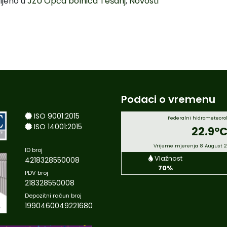
ljeno u
JZU Opća bolnica Tešanj
,
Novosti
Podaci o vremenu
ISO 9001:2015
Federalni hidrometeorol
ISO 14001:2015
22.9°
Vrijeme mjerenja 8 August 
ID broj
Vlažnost
4218328550008
70%
PDV broj
218328550008
Depozitni račun broj
1990460049221680