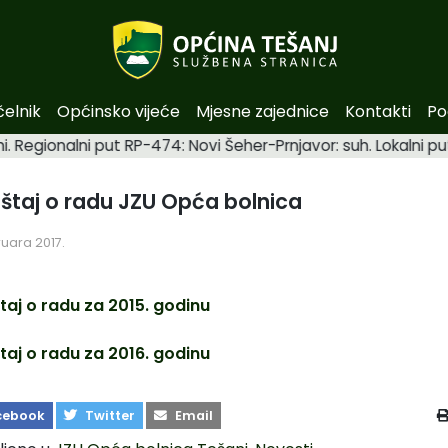
čelnik
Općinsko vijeće
Mjesne zajednice
Kontakti
Po
i. Regionalni put RP-474: Novi Šeher-Prnjavor: suh. Lokalni 
eštaj o radu JZU Opća bolnica
ruara 2017.
štaj o radu za 2015. godinu
štaj o radu za 2016. godinu
cebook
Twitter
Email