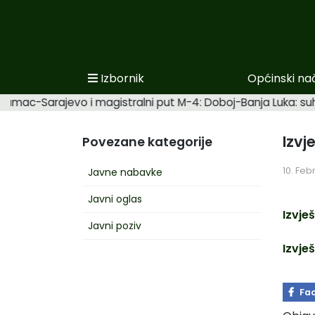
Izbornik
Općinski na
Početna
 Šamac-Sarajevo i magistralni put M-4: Doboj-Banja Luka: suh
Novosti po kategorijama
Izvj
Povezane kategorije
Podaci o Općini
10. Feb
Javne nabavke
Biznis
Javni oglas
Općinski načelnik
Izvje
Javni poziv
Općinsko vijeće
Izvje
Uprava
Fa