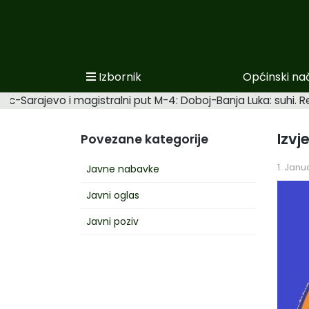
Izbornik
Općinski na
Početna
ac-Sarajevo i magistralni put M-4: Doboj-Banja Luka: suhi. R
Novosti po kategorijama
Izvj
Povezane kategorije
Podaci o Općini
1. Janu
Javne nabavke
Biznis
Javni oglas
Općinski načelnik
Javni poziv
Općinsko vijeće
Uprava