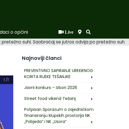
daci o općini
Live
vi: pretežno suhi. Saobraćaj se jutros odvija po pretežno su
Najnoviji članci
PREVENTIVNO SAPIRANJE UREĐENOG
KORITA RIJEKE TEŠANJKE
1
/1
Javni konkurs – Izbori 2026
Street food vikend Tešanj
Potpisan Sporazum o zajedničkom
finansiranju klupskih prostorija NK
„Pobjeda“ i NK „Usora“