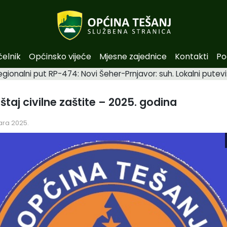
čelnik
Općinsko vijeće
Mjesne zajednice
Kontakti
Po
egionalni put RP-474: Novi Šeher-Prnjavor: suh. Lokalni pute
eštaj civilne zaštite – 2025. godina
ara 2025.