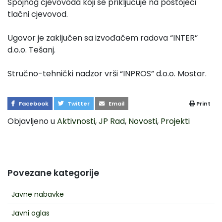
Spojnog cjevovoda koji se priključuje na postojeći
tlačni cjevovod.
Ugovor je zaključen sa izvođačem radova “INTER”
d.o.o. Tešanj.
Stručno-tehnički nadzor vrši “INPROS” d.o.o. Mostar.
Facebook
Twitter
Email
Print
Objavljeno u
Aktivnosti
,
JP Rad
,
Novosti
,
Projekti
Povezane kategorije
Javne nabavke
Javni oglas