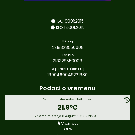
ISO 9001:2015
ISO 14001:2015
ID broj
4218328550008
PDV broj
218328550008
Depozitni račun broj
1990460049221680
Podaci o vremenu
Federalni hidrometeorološki zavod
21.9°C
Vrijeme mjerenja 8 August 2026 u 21:00:00
Vlažnost
79%