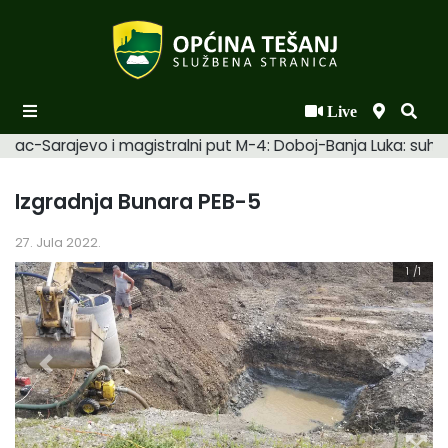
Live
Početna
mac-Sarajevo i magistralni put M-4: Doboj-Banja Luka: suhi. 
Novosti po kategorijama
Izgradnja Bunara PEB-5
Podaci o Općini
27. Jula 2022.
Biznis
1
/1
Općinski načelnik
Općinsko vijeće
Uprava