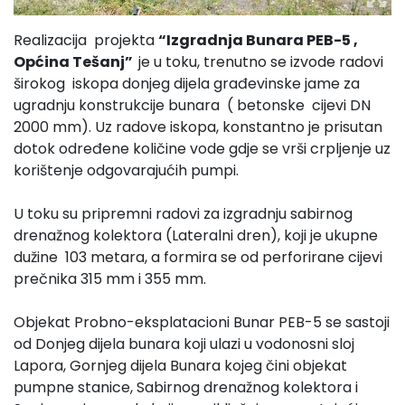
Realizacija projekta
“Izgradnja Bunara PEB-5 ,
Općina Tešanj”
je u toku, trenutno se izvode radovi
širokog iskopa donjeg dijela građevinske jame za
ugradnju konstrukcije bunara ( betonske cijevi DN
2000 mm). Uz radove iskopa, konstantno je prisutan
dotok određene količine vode gdje se vrši crpljenje uz
korištenje odgovarajućih pumpi.
U toku su pripremni radovi za izgradnju sabirnog
drenažnog kolektora (Lateralni dren), koji je ukupne
dužine 103 metara, a formira se od perforirane cijevi
prečnika 315 mm i 355 mm.
Objekat Probno-eksplatacioni Bunar PEB-5 se sastoji
od Donjeg dijela bunara koji ulazi u vodonosni sloj
Lapora, Gornjeg dijela Bunara kojeg čini objekat
pumpne stanice, Sabirnog drenažnog kolektora i