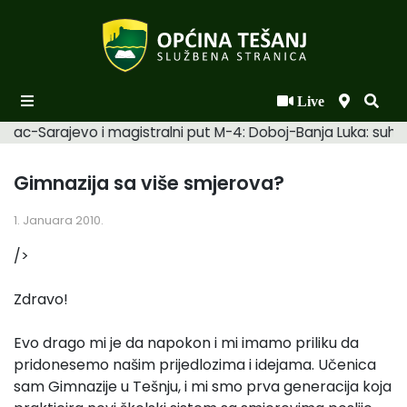
Live
Početna
mac-Sarajevo i magistralni put M-4: Doboj-Banja Luka: suhi. 
Novosti po kategorijama
Gimnazija sa više smjerova?
Podaci o Općini
1. Januara 2010.
Biznis
/>
Općinski načelnik
Zdravo!
Općinsko vijeće
Uprava
Evo drago mi je da napokon i mi imamo priliku da
pridonesemo našim prijedlozima i idejama. Učenica
sam Gimnazije u Tešnju, i mi smo prva generacija koja