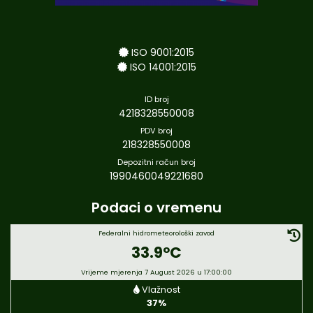
ISO 9001:2015
ISO 14001:2015
ID broj
4218328550008
PDV broj
218328550008
Depozitni račun broj
1990460049221680
Podaci o vremenu
Federalni hidrometeorološki zavod
33.9°C
Vrijeme mjerenja 7 August 2026 u 17:00:00
Vlažnost
37%