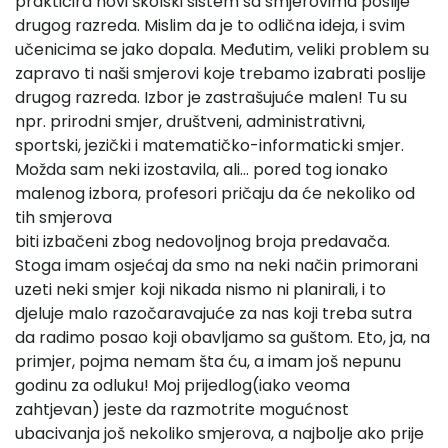
prakticira novi školski sistem sa smjerovima poslije
drugog razreda. Mislim da je to odlična ideja, i svim
učenicima se jako dopala. Međutim, veliki problem su
zapravo ti naši smjerovi koje trebamo izabrati poslije
drugog razreda. Izbor je zastrašujuće malen! Tu su
npr. prirodni smjer, društveni, administrativni,
sportski, jezički i matematičko-informaticki smjer.
Možda sam neki izostavila, ali… pored tog ionako
malenog izbora, profesori pričaju da će nekoliko od
tih smjerova
biti izbačeni zbog nedovoljnog broja predavača.
Stoga imam osjećaj da smo na neki način primorani
uzeti neki smjer koji nikada nismo ni planirali, i to
djeluje malo razočaravajuće za nas koji treba sutra
da radimo posao koji obavljamo sa guštom. Eto, ja, na
primjer, pojma nemam šta ću, a imam još nepunu
godinu za odluku! Moj prijedlog(iako veoma
zahtjevan) jeste da razmotrite mogućnost
ubacivanja još nekoliko smjerova, a najbolje ako prije