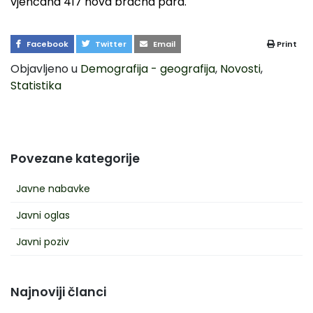
vjenčana 417 nova bračna para.
Facebook
Twitter
Email
Print
Objavljeno u
Demografija - geografija
,
Novosti
,
Statistika
Povezane kategorije
Javne nabavke
Javni oglas
Javni poziv
Najnoviji članci