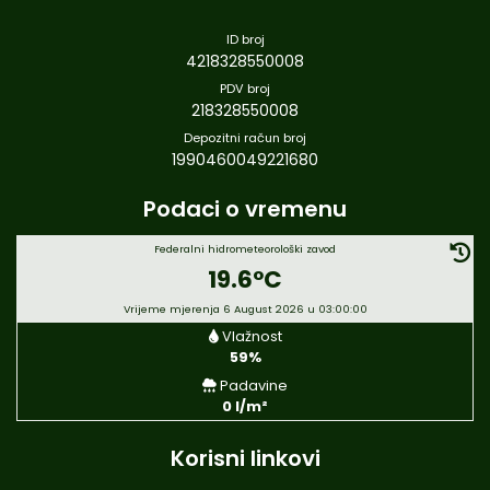
ID broj
4218328550008
PDV broj
218328550008
Depozitni račun broj
1990460049221680
Podaci o vremenu
Federalni hidrometeorološki zavod
19.6°C
Vrijeme mjerenja 6 August 2026 u 03:00:00
Vlažnost
59%
Padavine
0 l/m²
Korisni linkovi