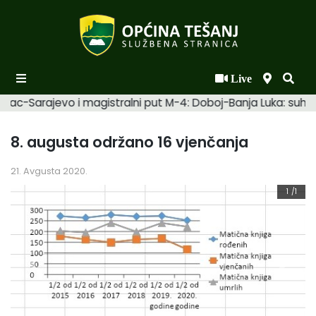
Live
Početna
mac-Sarajevo i magistralni put M-4: Doboj-Banja Luka: suhi. 
Novosti po kategorijama
8. augusta održano 16 vjenčanja
Podaci o Općini
21. Avgusta 2020.
Biznis
1
/1
Općinski načelnik
Općinsko vijeće
Uprava