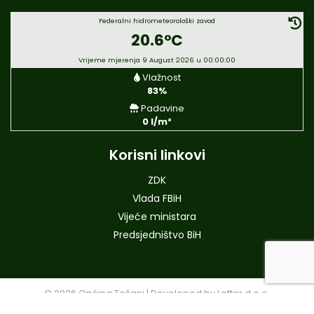
Federalni hidrometeorološki zavod
20.6°C
Vrijeme mjerenja 9 August 2026 u 00:00:00
Vlažnost
83%
Padavine
0 l/m²
Korisni linkovi
ZDK
Vlada FBiH
Vijeće ministara
Predsjedništvo BiH
© 2026
Općina Tešanj
|
Developed by
Leftor d.o.o.