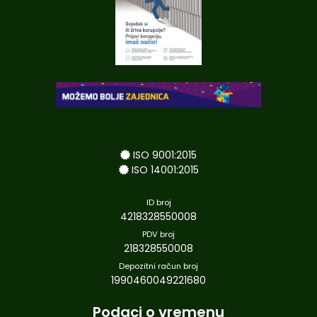
ISO 9001:2015
ISO 14001:2015
ID broj
4218328550008
PDV broj
218328550008
Depozitni račun broj
1990460049221680
Podaci o vremenu