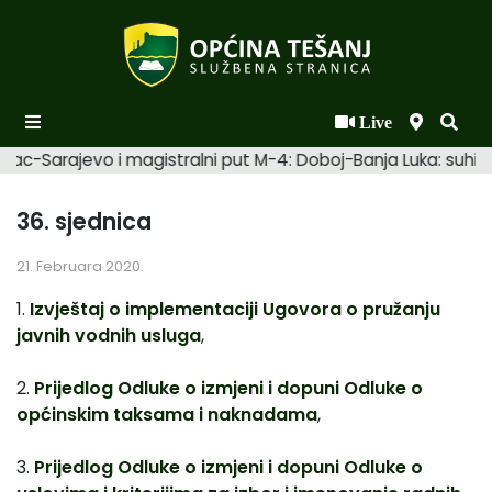
Live
Početna
mac-Sarajevo i magistralni put M-4: Doboj-Banja Luka: suhi. 
Novosti po kategorijama
36. sjednica
Podaci o Općini
21. Februara 2020.
Biznis
1.
Izvještaj o implementaciji Ugovora o pružanju
Općinski načelnik
javnih vodnih usluga
,
Općinsko vijeće
2.
Prijedlog Odluke o izmjeni i dopuni Odluke o
Uprava
općinskim taksama i naknadama
,
3.
Prijedlog Odluke o izmjeni i dopuni Odluke o