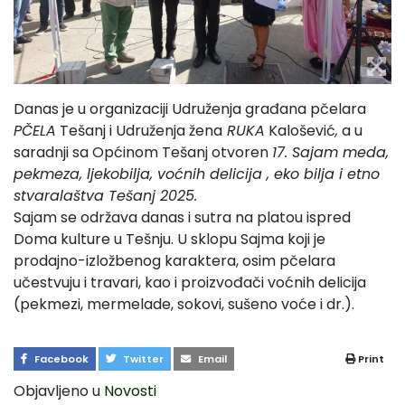
Danas je u organizaciji Udruženja građana pčelara
PČELA
Tešanj i Udruženja žena
RUKA
Kalošević
,
a u
saradnji sa Općinom Tešanj otvoren
17. Sajam meda,
pekmeza, ljekobilja, voćnih delicija , eko bilja i etno
stvaralaštva
Tešanj 2025.
Sajam se održava danas i sutra na platou ispred
Doma kulture u Tešnju. U sklopu Sajma koji je
prodajno-izložbenog karaktera, osim pčelara
učestvuju i travari, kao i proizvođači voćnih delicija
(pekmezi, mermelade, sokovi, sušeno voće i dr.).
Facebook
Twitter
Email
Print
Objavljeno u
Novosti