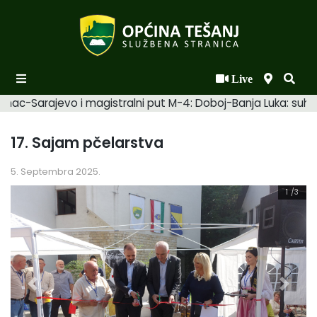
Live
Početna
mac-Sarajevo i magistralni put M-4: Doboj-Banja Luka: suhi. 
Novosti po kategorijama
17. Sajam pčelarstva
Podaci o Općini
5. Septembra 2025.
Biznis
1
/3
Općinski načelnik
Općinsko vijeće
Uprava