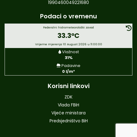
1990460049221680
Podaci o vremenu
Federalni hidrometeorološki zavod
33.3°C
Vrijeme mjerenja 10 August 2026 u 11:00:00
Vlažnost
31%
Padavine
0 l/m²
Korisni linkovi
ZDK
Vlada FBiH
Vijeće ministara
Predsjedništvo BiH