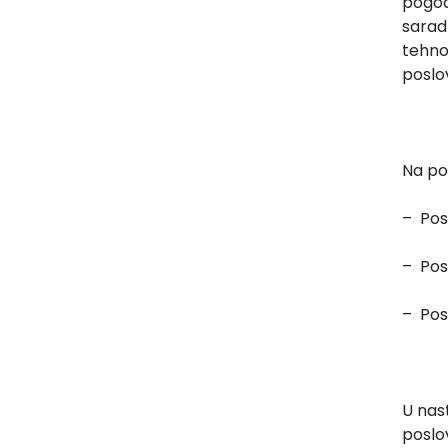
pogod
sarad
tehno
poslov
Na po
– Pos
– Pos
– Pos
U nas
poslo