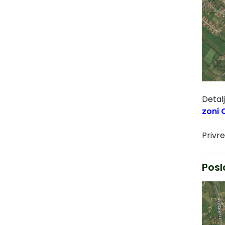
Detal
zoni 
Privr
Posl