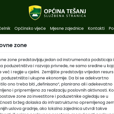
čelnik
Općinsko vijeće
Mjesne zajednice
Kontakti
Po
lovne zone
vne zone predstavljaju jedan od instrumenata podsticaja i
ja poduzetništva i razvoja privrede, ne samo sredine u kojo
 već i regije u cjelini. Zemljište predstavlja vrijedan resurs
j poduzetništa i ukupne ekonomije. Da bi se adekvartno
stilo ono treba biti „definisano“, planirano ali i adekevatno
jeno i pripremljeno za realizaciju poslovnih aktivnosti. Kor
postave zone za investitore i poduzetnike ogledaju se u
nosti bržeg dolaska do infrastrukturno opremljenog zeml
nijih uslova gradnje, ako lokalna zajednica utvrdi takve