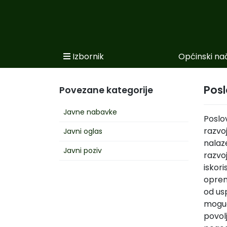
Izbornik
Općinski na
Početna
Novosti po kategorijama
Pos
Povezane kategorije
Podaci o Općini
Javne nabavke
Poslo
Biznis
razvo
Javni oglas
nalaze
Općinski načelnik
Javni poziv
razvo
iskori
Općinsko vijeće
opreml
Uprava
od us
moguć
povolj