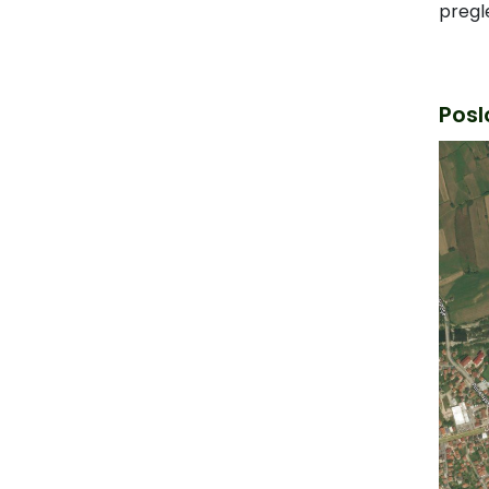
pregl
Posl