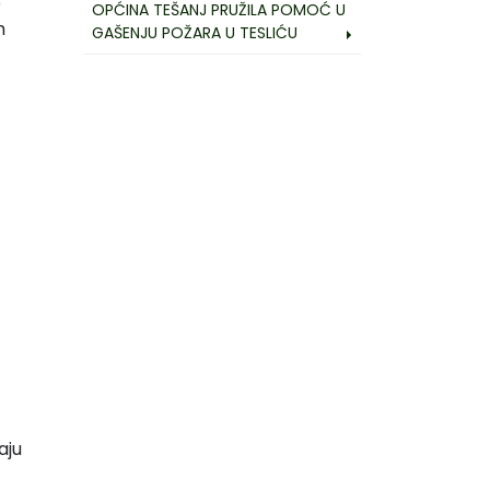
e
OPĆINA TEŠANJ PRUŽILA POMOĆ U
m
GAŠENJU POŽARA U TESLIĆU
aju