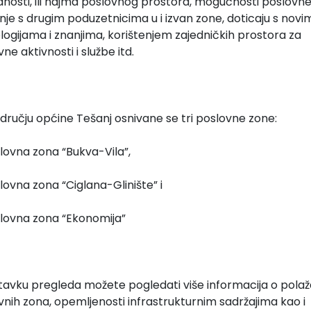
nosti, ili najma poslovnog prostora, mogućnosti poslovn
nje s drugim poduzetnicima u i izvan zone, doticaju s novi
logijama i znanjima, korištenjem zajedničkih prostora za
ne aktivnosti i službe itd.
dručju općine Tešanj osnivane se tri poslovne zone:
lovna zona “Bukva-Vila”,
lovna zona “Ciglana-Glinište” i
lovna zona “Ekonomija”
tavku pregleda možete pogledati više informacija o polaž
vnih zona, opemljenosti infrastrukturnim sadržajima kao i