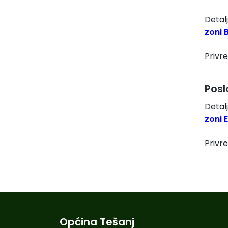
Detal
zoni 
Privr
Posl
Detal
zoni 
Privr
Općina Tešanj