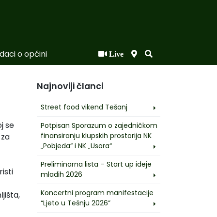
daci o općini
Live
Najnoviji članci
Street food vikend Tešanj
j se
Potpisan Sporazum o zajedničkom
finansiranju klupskih prostorija NK
 za
„Pobjeda“ i NK „Usora“
Preliminarna lista – Start up ideje
isti
mladih 2026
Koncertni program manifestacije
jišta,
“Ljeto u Tešnju 2026”