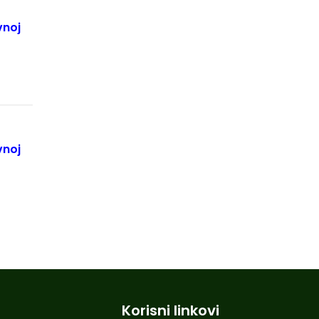
vnoj
vnoj
Korisni linkovi